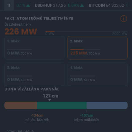
365,77
0,1%
USD/HUF
317,25
0,09%
BITCOIN
64 832,02
0,8
PAKSI ATOMERŐMŰ TELJESÍTMÉNYE
Összteljesítmény
226 MW
0 MW
2000 MW
1. blokk
2. blokk
0 MW
226 MW
/ 500 MW
/ 500 MW
3. blokk
4. blokk
0 MW
0 MW
/ 500 MW
/ 500 MW
DUNA VÍZÁLLÁSA PAKSNÁL
-127 cm
-134cm
-107cm
leállási küszöb
teljes működés
Forrás: OVF, HAEA