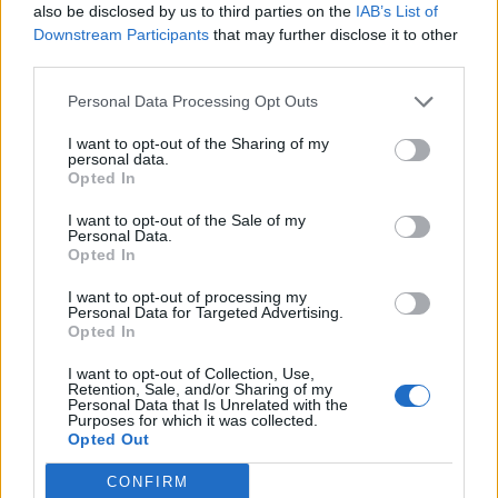
also be disclosed by us to third parties on the
IAB’s List of
A Palestine Action nevű aktivista csoport két tagja
Downstream Participants
that may further disclose it to other
pénteken behatolt a közép-angliai Brize Norton légibázisra
third parties.
Oxfordshire-ben, ahol vörös festékkel fújták le és
feszítővasakkal rongálták meg két Voyager típusú,
Personal Data Processing Opt Outs
utántöltésre és szállításra használt repülőgép hajtóműveit.
I want to opt-out of the Sharing of my
A csoport közleménye szerint bár Nagy-Britannia
personal data.
nyilvánosan elítéli az izraeli kormányt...
Opted In
I want to opt-out of the Sale of my
Personal Data.
KEDVES OLVASÓNK!
Opted In
A keresett cikk a portfolio.hu hírarchívumához
I want to opt-out of processing my
Personal Data for Targeted Advertising.
tartozik, melynek olvasása előfizetéses
Opted In
regisztrációhoz kötött.
I want to opt-out of Collection, Use,
Az előfizetés a következőket tartalmazza:
Retention, Sale, and/or Sharing of my
Personal Data that Is Unrelated with the
Portfolio.hu teljes cikkarchívum
Purposes for which it was collected.
Kötéslisták: BÉT elmúlt 2 év napon belüli
Opted Out
kötéslistái
CONFIRM