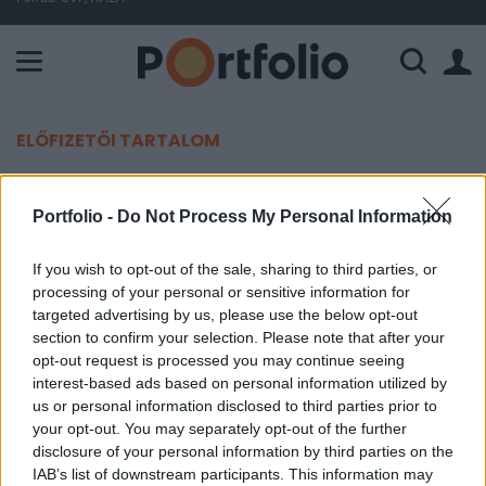
A Paksi Atomerőmű összteljesítménye 226 MW. A Duna vízállá
ELŐFIZETŐI TARTALOM
Súlyos károkat okozott két
Portfolio -
Do Not Process My Personal Information
szabotőr az európai nagyhatalom
légibázisán
If you wish to opt-out of the sale, sharing to third parties, or
processing of your personal or sensitive information for
targeted advertising by us, please use the below opt-out
Portfolio
section to confirm your selection. Please note that after your
2025. június 20. 20:24
opt-out request is processed you may continue seeing
interest-based ads based on personal information utilized by
Palesztin aktivisták törtek be egy brit légibázisra,
us or personal information disclosed to third parties prior to
ahol két repülőgépet megrongáltak - számolt be a
your opt-out. You may separately opt-out of the further
disclosure of your personal information by third parties on the
Reuters.
IAB’s list of downstream participants. This information may