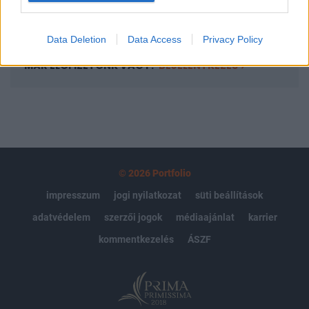
Előfizetés
Data Deletion
Data Access
Privacy Policy
MÁR ELŐFIZETŐNK VAGY?
BEJELENTKEZÉS
© 2026 Portfolio
impresszum
jogi nyilatkozat
süti beállítások
adatvédelem
szerzői jogok
médiaajánlat
karrier
kommentkezelés
ÁSZF