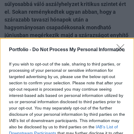
súlyosabbá váló aszályhelyzet kritikus szintet ért
el. Sokan reménykedtek ugyan abban, hogy a
szárazabb tavaszi hónapok után a
hagyományosan csapadékosnak mondható
júniusban megérkezik majd a szárazságot enyhítő
csapadék, az időjárás-előrejelzések eddig azt
Portfolio -
Do Not Process My Personal Information
mutatják, hogy júniusban egyáltalán nem várható
kiadósabb eső hazánkban. A rendelkezésre álló
If you wish to opt-out of the sale, sharing to third parties, or
adatok alapján megvizsgáltuk, mi vezetett a
processing of your personal or sensitive information for
jelenlegi, akár a 2022-es nyáron bekövetkezett
targeted advertising by us, please use the below opt-out
rekordszárazságot is meghaladó mértékű
section to confirm your selection. Please note that after your
opt-out request is processed you may continue seeing
aszályhelyzethez, valamint, hogy Európában,
interest-based ads based on personal information utilized by
hogyan alakult a szárazság szintje eddig.
us or personal information disclosed to third parties prior to
your opt-out. You may separately opt-out of the further
Sustainable World 2026Szeptember 8-án jön az év egyik
disclosure of your personal information by third parties on the
legjelentősebb üzleti fenntarthatósági találkozója, a
IAB’s list of downstream participants. This information may
Portfolio Sustainable World 2026. A szektorsemleges
also be disclosed by us to third parties on the
IAB’s List of
konferencia a zöld gazdasággal kapcsolatos
Downstream Participants
that may further disclose it to other