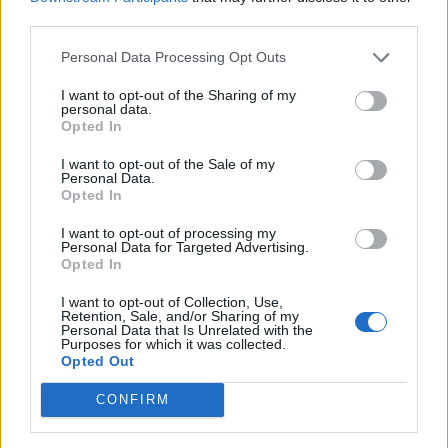
aktualitásokkal, a legégetőbb beavatkozási gyakorlatokkal
third parties.
foglalkozik, de emellett helyszíne a Green Awards
Personal Data Processing Opt Outs
díjátadónak is. Részletek a linken.Információ és
jelentkezésMennyi...
I want to opt-out of the Sharing of my
personal data.
Opted In
KEDVES OLVASÓNK!
I want to opt-out of the Sale of my
Personal Data.
A keresett cikk a portfolio.hu hírarchívumához
Opted In
tartozik, melynek olvasása előfizetéses
I want to opt-out of processing my
regisztrációhoz kötött.
Personal Data for Targeted Advertising.
Opted In
Az előfizetés a következőket tartalmazza:
Portfolio.hu teljes cikkarchívum
I want to opt-out of Collection, Use,
Retention, Sale, and/or Sharing of my
Kötéslisták: BÉT elmúlt 2 év napon belüli
Personal Data that Is Unrelated with the
Purposes for which it was collected.
kötéslistái
Opted Out
CONFIRM
Előfizetés