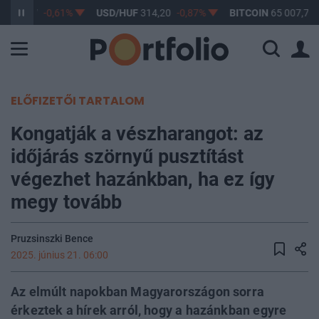
F
363,17
-0,61%
USD/HUF
314,20
-0,87%
BITCOIN
65 007,73
ELŐFIZETŐI TARTALOM
Kongatják a vészharangot: az
időjárás szörnyű pusztítást
végezhet hazánkban, ha ez így
megy tovább
Pruzsinszki Bence
2025. június 21. 06:00
Az elmúlt napokban Magyarországon sorra
érkeztek a hírek arról, hogy a hazánkban egyre