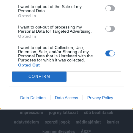
Portfolio.hu teljes cikkarchívum
I want to opt-out of the Sale of my
Personal Data.
Kötéslisták: BÉT elmúlt 2 év napon belüli
Opted In
kötéslistái
I want to opt-out of processing my
Personal Data for Targeted Advertising.
Előfizetés
Opted In
I want to opt-out of Collection, Use,
Retention, Sale, and/or Sharing of my
Personal Data that Is Unrelated with the
MÁR ELŐFIZETŐNK VAGY?
BEJELENTKEZÉS
Purposes for which it was collected.
Opted Out
CONFIRM
Data Deletion
Data Access
Privacy Policy
© 2026 Portfolio
impresszum
jogi nyilatkozat
süti beállítások
adatvédelem
szerzői jogok
médiaajánlat
karrier
kommentkezelés
ÁSZF