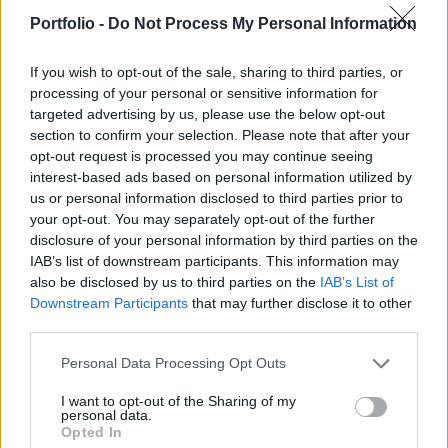
tett az Irán elleni amerikai légicsapások után,
Portfolio -
Do Not Process My Personal Information
felkészülve a konfliktus esetleges kiterjedésére –
írja a Reuters.
If you wish to opt-out of the sale, sharing to third parties, or
processing of your personal or sensitive information for
Bahrein és Kuvait, ahol amerikai katonai támaszpontok
targeted advertising by us, please use the below opt-out
találhatók, vasárnap előkészületeket tett arra az
section to confirm your selection. Please note that after your
opt-out request is processed you may continue seeing
eshetőségre, hogy az iráni konfliktus átterjedhet területükre.
interest-based ads based on personal information utilized by
Az intézkedések az Egyesült Államok Irán nukleáris
us or personal information disclosed to third parties prior to
létesítményei ellen végrehajtott csapásait követően
your opt-out. You may separately opt-out of the further
történtek. Bahrein belügyminisztériuma az X-en közzétett
disclosure of your personal information by third parties on the
bejegyzésében arra kérte az állampolgárokat...
IAB’s list of downstream participants. This information may
also be disclosed by us to third parties on the
IAB’s List of
Downstream Participants
that may further disclose it to other
KEDVES OLVASÓNK!
third parties.
A keresett cikk a portfolio.hu hírarchívumához
Personal Data Processing Opt Outs
tartozik, melynek olvasása előfizetéses
I want to opt-out of the Sharing of my
regisztrációhoz kötött.
personal data.
Opted In
Az előfizetés a következőket tartalmazza: