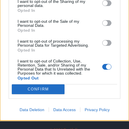
I want to opt-out of the Sharing of my
A keresett cikk a portfolio.hu hírarchívumához
personal data.
tartozik, melynek olvasása előfizetéses
Opted In
regisztrációhoz kötött.
I want to opt-out of the Sale of my
Personal Data.
Az előfizetés a következőket tartalmazza:
Opted In
Portfolio.hu teljes cikkarchívum
I want to opt-out of processing my
Kötéslisták: BÉT elmúlt 2 év napon belüli
Personal Data for Targeted Advertising.
kötéslistái
Opted In
I want to opt-out of Collection, Use,
Előfizetés
Retention, Sale, and/or Sharing of my
Personal Data that Is Unrelated with the
Purposes for which it was collected.
Opted Out
MÁR ELŐFIZETŐNK VAGY?
BEJELENTKEZÉS
CONFIRM
Data Deletion
Data Access
Privacy Policy