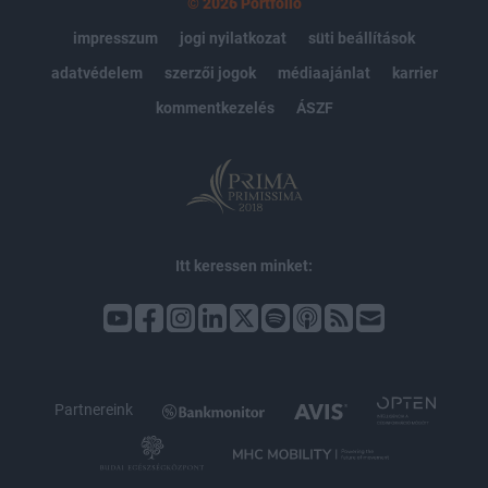
© 2026 Portfolio
impresszum
jogi nyilatkozat
süti beállítások
adatvédelem
szerzői jogok
médiaajánlat
karrier
kommentkezelés
ÁSZF
Itt keressen minket:
Partnereink