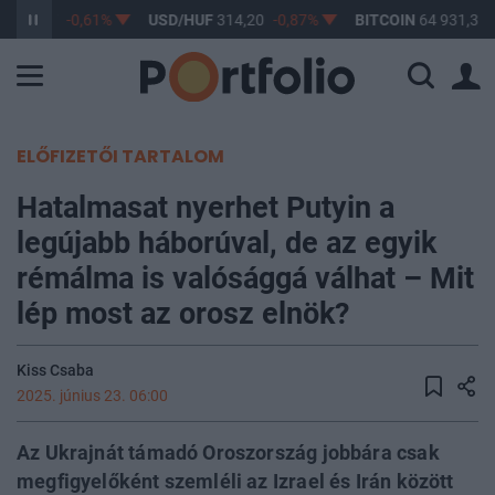
F
363,17
-0,61%
USD/HUF
314,20
-0,87%
BITCOIN
64 931,32
ELŐFIZETŐI TARTALOM
Hatalmasat nyerhet Putyin a
legújabb háborúval, de az egyik
rémálma is valósággá válhat – Mit
lép most az orosz elnök?
Kiss Csaba
2025. június 23. 06:00
Az Ukrajnát támadó Oroszország jobbára csak
megfigyelőként szemléli az Izrael és Irán között