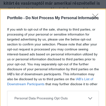
kitört és vasárnaptól már amerikai részvétellel is
zajló háborút, és nem valószínű, hogy – akár a
perzsa államnak juttatott katonai szállításokkal –
Portfolio -
Do Not Process My Personal Information
érdemben beleavatkozna a konfliktusba. Moszkva
számára egyszerre bír előnyökkel és hátrányokkal
If you wish to opt-out of the sale, sharing to third parties, or
a közel-keleti konfliktus, és hogy melyek esnek
processing of your personal or sensitive information for
targeted advertising by us, please use the below opt-out
nagyobb súllyal a latba, az idővel változhat.
section to confirm your selection. Please note that after your
opt-out request is processed you may continue seeing
Vlagyimir Putyin egyik szeme sír, másik szeme nevet – így
interest-based ads based on personal information utilized by
lehetne összefoglalni, milyen következményekkel jár és
us or personal information disclosed to third parties prior to
járhat Oroszország és az Ukrajna ellen vívott háborúja
your opt-out. You may separately opt-out of the further
számára az Izrael és Irán között június 13-án kirobbant
disclosure of your personal information by third parties on the
konfliktus. Oroszország és Irán kapcsolata Oroszország és
IAB’s list of downstream participants. This information may
Irán kapcsolata az ukrajnai háború 2022-es kitörése után
also be disclosed by us to third parties on the
IAB’s List of
Downstream Participants
that may further disclose it to other
erősödött fel. Az amerikai...
third parties.
Personal Data Processing Opt Outs
KEDVES OLVASÓNK!