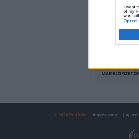
regisztrációhoz k
I want t
of my P
Az előfizetés a k
was col
Portfolio.hu
Opted 
Kötéslisták:
kötéslistái
MÁR ELŐFIZETŐ
© 2026 Portfolio
impresszum
jogi nyi