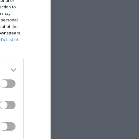
sonal or
ection to
ou may
 personal
out of the
 downstream
B’s List of
ök kilátásba
t, ha a
selkedik
anit, akinek a
k kijelentette: Ha
nak pénzt. New York
izetéses