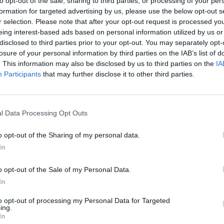
to opt-out of the sale, sharing to third parties, or processing of your per
formation for targeted advertising by us, please use the below opt-out s
r selection. Please note that after your opt-out request is processed y
eing interest-based ads based on personal information utilized by us or
disclosed to third parties prior to your opt-out. You may separately opt-
losure of your personal information by third parties on the IAB’s list of
. This information may also be disclosed by us to third parties on the
IA
yegetést küldött New York városának: az amerikai eln
Participants
that may further disclose it to other third parties.
liós metropolisz szövetségi támogatásainak megvonásá
cialista polgármesterjelölt, Zohran Mamdani nem "vi
egválasztása esetén - számol be a Guardian.
l Data Processing Opt Outs
ak adott interjújában "színtiszta kommunistának" nevezte Mamd
o opt-out of the Sharing of my personal data.
ási győzelme – szerinte – "felfoghatatlan". A republikánus elnö
In
eszek az elnök, és helyesen kell cselekednie, különben nem kap
int 100 milliárd dollárnyi szövetségi támogatásban részesül...
o opt-out of the Sale of my Personal Data.
In
ASÓNK!
to opt-out of processing my Personal Data for Targeted
ing.
a portfolio.hu hírarchívumához tartozik, melynek olvasása előf
In