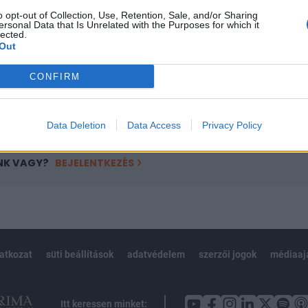
ötött.
o opt-out of Collection, Use, Retention, Sale, and/or Sharing
ersonal Data that Is Unrelated with the Purposes for which it
övetkezőket tartalmazza:
lected.
 teljes cikkarchívum
Out
 BÉT elmúlt 2 év napon belüli
CONFIRM
Előfizetés
Data Deletion
Data Access
Privacy Policy
NK VAGY?
BEJELENTKEZÉS
latkozat
süti beállítások
adatvédelem
szerzői jogok
médiaaj
Itt keressen minket: