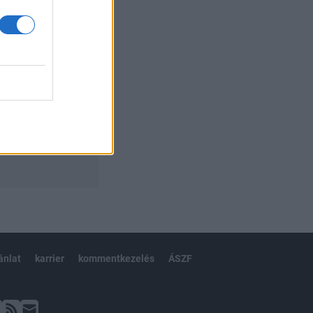
ánlat
karrier
kommentkezelés
ÁSZF