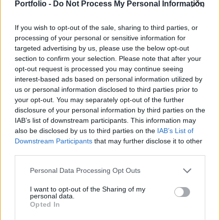
jelentette be a NATO légi műveleti irányítási
Portfolio -
Do Not Process My Personal Information
parancsnoksága (AIRCOM).
If you wish to opt-out of the sale, sharing to third parties, or
A gépek feladata hivatalosan az lesz, hogy a szövetséges
processing of your personal or sensitive information for
targeted advertising by us, please use the below opt-out
erők készültségi szintjét növeljék, tréningezzenek más
section to confirm your selection. Please note that after your
NATO-képességekkel és a különféle országok katonai
opt-out request is processed you may continue seeing
rendszerei közti integrációt fejlesszék. Valójában abszolút
interest-based ads based on personal information utilized by
nem kizárható, hogy a bombázók átcsoportosítása része
us or personal information disclosed to third parties prior to
Donald Trump amerikai elnök nyomásgyakorlási
your opt-out. You may separately opt-out of the further
stratégiájának: a politikus az elmúlt...
disclosure of your personal information by third parties on the
IAB’s list of downstream participants. This information may
also be disclosed by us to third parties on the
IAB’s List of
KEDVES OLVASÓNK!
Downstream Participants
that may further disclose it to other
third parties.
A keresett cikk a portfolio.hu hírarchívumához
tartozik, melynek olvasása előfizetéses
Personal Data Processing Opt Outs
regisztrációhoz kötött.
I want to opt-out of the Sharing of my
personal data.
Az előfizetés a következőket tartalmazza:
Opted In
Portfolio.hu teljes cikkarchívum