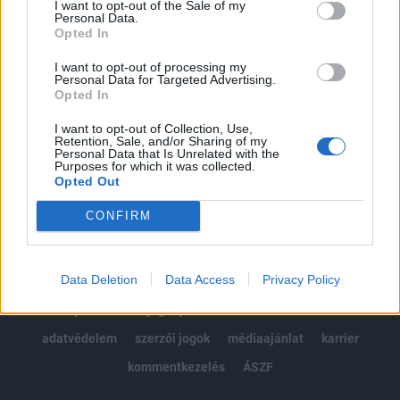
I want to opt-out of the Sale of my
Kötéslisták: BÉT elmúlt 2 év napon belüli
Personal Data.
kötéslistái
Opted In
I want to opt-out of processing my
Előfizetés
Personal Data for Targeted Advertising.
Opted In
I want to opt-out of Collection, Use,
MÁR ELŐFIZETŐNK VAGY?
BEJELENTKEZÉS
Retention, Sale, and/or Sharing of my
Personal Data that Is Unrelated with the
Purposes for which it was collected.
Opted Out
CONFIRM
Data Deletion
Data Access
Privacy Policy
© 2026 Portfolio
impresszum
jogi nyilatkozat
süti beállítások
adatvédelem
szerzői jogok
médiaajánlat
karrier
kommentkezelés
ÁSZF