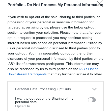
Maxime Prévot belga külügyminiszter,
Portfolio -
Do Not Process My Personal Information
miniszterelnök-helyettes hétfőn.
If you wish to opt-out of the sale, sharing to third parties, or
Back to Europe 2026Az áprilisi választások után
processing of your personal or sensitive information for
visszakerült az európai térképre Magyarország, a kormány
targeted advertising by us, please use the below opt-out
kiemelt célja az uniós források hazahozatala, illetve
section to confirm your selection. Please note that after your
hosszabb távon az euró bevezetése. Milyen utat kell
opt-out request is processed you may continue seeing
bejárnia Magyarországnak addig és mekkora lökést
interest-based ads based on personal information utilized by
us or personal information disclosed to third parties prior to
adhatnak az uniós pénzek a gazdaságnak? Ezzel a
your opt-out. You may separately opt-out of the further
kérdéssel foglalkozik a Portfolio konferenciája, mely
disclosure of your personal information by third parties on the
szakértőkkel...
IAB’s list of downstream participants. This information may
also be disclosed by us to third parties on the
IAB’s List of
Downstream Participants
that may further disclose it to other
KEDVES OLVASÓNK!
third parties.
A keresett cikk a portfolio.hu hírarchívumához
Personal Data Processing Opt Outs
tartozik, melynek olvasása előfizetéses
regisztrációhoz kötött.
I want to opt-out of the Sharing of my
personal data.
Opted In
Az előfizetés a következőket tartalmazza: