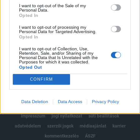
Portfolio.hu teljes cikkarchívum
I want to opt-out of the Sale of my
Personal Data.
Kötéslisták: BÉT elmúlt 2 év napon belüli
Opted In
kötéslistái
I want to opt-out of processing my
Personal Data for Targeted Advertising.
Előfizetés
Opted In
I want to opt-out of Collection, Use,
Retention, Sale, and/or Sharing of my
MÁR ELŐFIZETŐNK VAGY?
BEJELENTKEZÉS
Personal Data that Is Unrelated with the
Purposes for which it was collected.
Opted Out
CONFIRM
Data Deletion
Data Access
Privacy Policy
© 2026 Portfolio
impresszum
jogi nyilatkozat
süti beállítások
adatvédelem
szerzői jogok
médiaajánlat
karrier
kommentkezelés
ÁSZF