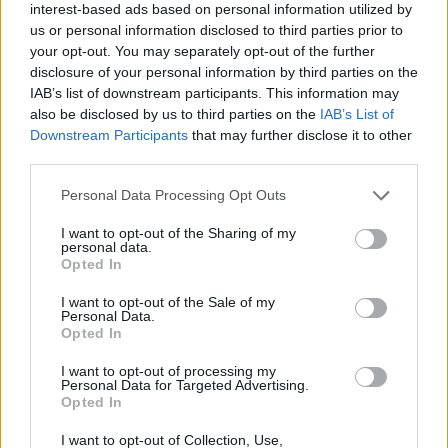
interest-based ads based on personal information utilized by
tervek szerint 2026 közepén induló
us or personal information disclosed to third parties prior to
szolgáltatással párhuzamosan egy online képzési
your opt-out. You may separately opt-out of the further
disclosure of your personal information by third parties on the
felületet is indítanak, az "OpenAI Academy"
IAB’s list of downstream participants. This information may
keretében - számolt be a CNBC. November 25-
also be disclosed by us to third parties on the
IAB’s List of
ei AI & Digital Transformation konferenciánkon
Downstream Participants
that may further disclose it to other
hasonló témákról is szó lesz, érdemes már most
third parties.
regisztrálni az eseményre!
Personal Data Processing Opt Outs
Banking Technology 2026Agentic AI, fintech harc és
I want to opt-out of the Sharing of my
digitális bankolás - Technológiai és üzleti deep dive banki
personal data.
Opted In
topvezetőkkel! November 10-én jön a Portfolio Banking
Technology, regisztráció és részletek itt!Információ és
I want to opt-out of the Sale of my
Personal Data.
jelentkezésA ChatGPT készítője, az OpenAI bejelentette,
Opted In
hogy mesterséges intelligenciával működő állásközvetítő
platformot fejleszt, amely a tervek szerint...
I want to opt-out of processing my
Personal Data for Targeted Advertising.
Opted In
KEDVES OLVASÓNK!
I want to opt-out of Collection, Use,