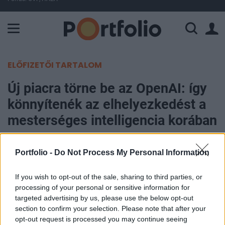
A Paksi Atomerőmű összteljesítménye 226 MW. A Duna vízállá
ELŐFIZETŐI TARTALOM
Új piacra törne be az OpenAI: így
könnyítenék az elhelyezkedést a
mesterséges intelligencia korában
Portfolio
Portfolio -
Do Not Process My Personal Information
2025. szeptember 05. 10:13
If you wish to opt-out of the sale, sharing to third parties, or
A ChatGPT-t is fejlesztő OpenAI állásközvetítő
processing of your personal or sensitive information for
platform létrehozásán dolgozik, amely a jövőben a
targeted advertising by us, please use the below opt-out
section to confirm your selection. Please note that after your
mesterséges intelligencia segítségével kapcsolná
opt-out request is processed you may continue seeing
össze a megfelelő jelölteket a vállalatokkal. A