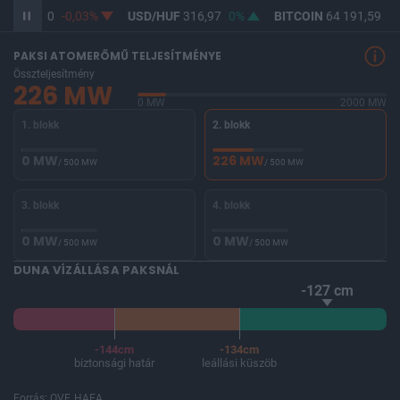
UF
365,30
-0,03%
USD/HUF
316,97
0%
BITCOIN
64 191,59
-0
PAKSI ATOMERŐMŰ TELJESÍTMÉNYE
Összteljesítmény
226 MW
0 MW
2000 MW
1. blokk
2. blokk
0 MW
226 MW
/ 500 MW
/ 500 MW
3. blokk
4. blokk
0 MW
0 MW
/ 500 MW
/ 500 MW
DUNA VÍZÁLLÁSA PAKSNÁL
-127 cm
-144cm
-134cm
biztonsági határ
leállási küszöb
Forrás: OVF, HAEA