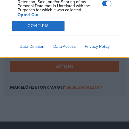
Retention, Sale, and/or Sharing of my
A keresett cikk a portfolio.hu hírarchívumához
Personal Data that Is Unrelated with the
Purposes for which it was collected.
tartozik, melynek olvasása előfizetéses
Opted Out
regisztrációhoz kötött.
CONFIRM
Az előfizetés a következőket tartalmazza:
Portfolio.hu teljes cikkarchívum
Kötéslisták: BÉT elmúlt 2 év napon belüli
Data Deletion
Data Access
Privacy Policy
kötéslistái
Előfizetés
MÁR ELŐFIZETŐNK VAGY?
BEJELENTKEZÉS