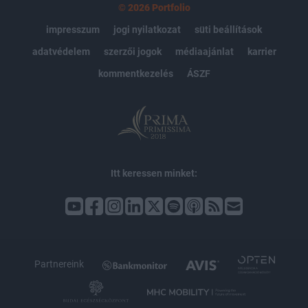
© 2026 Portfolio
impresszum
jogi nyilatkozat
süti beállítások
adatvédelem
szerzői jogok
médiaajánlat
karrier
kommentkezelés
ÁSZF
Itt keressen minket:
Partnereink