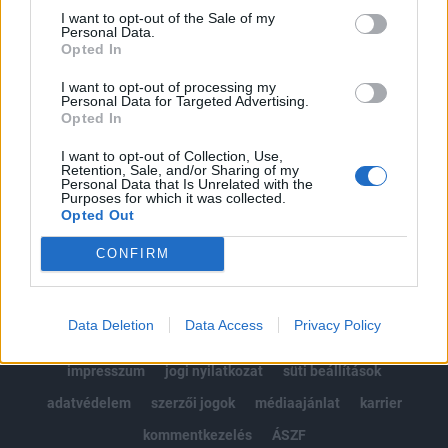
Portfolio.hu teljes cikkarchívum
I want to opt-out of the Sale of my
Personal Data.
Kötéslisták: BÉT elmúlt 2 év napon belüli
Opted In
kötéslistái
I want to opt-out of processing my
Personal Data for Targeted Advertising.
Előfizetés
Opted In
I want to opt-out of Collection, Use,
Retention, Sale, and/or Sharing of my
MÁR ELŐFIZETŐNK VAGY?
BEJELENTKEZÉS
Personal Data that Is Unrelated with the
Purposes for which it was collected.
Opted Out
CONFIRM
Data Deletion
Data Access
Privacy Policy
© 2026 Portfolio
impresszum
jogi nyilatkozat
süti beállítások
adatvédelem
szerzői jogok
médiaajánlat
karrier
kommentkezelés
ÁSZF