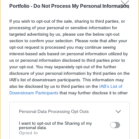
tudni tovább harcolni – mondta el Igor
Portfolio -
Do Not Process My Personal Information
Korotcsenkó orosz katonai elemző az MK.ru-nak.
If you wish to opt-out of the sale, sharing to third parties, or
A lap annak kapcsán szólaltatta meg az orosz
processing of your personal or sensitive information for
véleményvezért, hogy az elmúlt napokban az ukrán
targeted advertising by us, please use the below opt-out
energiaellátó infrastruktúra súlyos csapásokat szenvedett
section to confirm your selection. Please note that after your
az orosz erők folyamatos támadásai miatt. Igor
opt-out request is processed you may continue seeing
Korotcsenkó azt mondta: ezek a támadások arra jók, hogy
interest-based ads based on personal information utilized by
us or personal information disclosed to third parties prior to
Ukrajna katonai vezetői kapkodva hozzanak döntéseket
your opt-out. You may separately opt-out of the further
védelmi hézagok betöltésére, emiatt pedig többet hibáznak,
disclosure of your personal information by third parties on the
de ...
IAB’s list of downstream participants. This information may
also be disclosed by us to third parties on the
IAB’s List of
Downstream Participants
that may further disclose it to other
KEDVES OLVASÓNK!
third parties.
A keresett cikk a portfolio.hu hírarchívumához
Personal Data Processing Opt Outs
tartozik, melynek olvasása előfizetéses
regisztrációhoz kötött.
I want to opt-out of the Sharing of my
personal data.
Opted In
Az előfizetés a következőket tartalmazza: