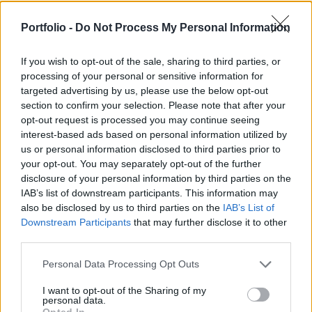
orosz elnök azért, mert az orosz légvédelem
Portfolio -
Do Not Process My Personal Information
néhány hónapja lelőtt egy azerbajdzsáni
utasszállítót. Az incidens után súlyosan leromlott
If you wish to opt-out of the sale, sharing to third parties, or
Baku és Moszkva viszonya.
processing of your personal or sensitive information for
targeted advertising by us, please use the below opt-out
Ma személyesen találkozott egymással Putyin és Ilham
section to confirm your selection. Please note that after your
Alijev, Azerbajdzsán elnöke. A beszélgetés során az első
opt-out request is processed you may continue seeing
téma amit megvitattak egy tavaly decemberi incidens volt,
interest-based ads based on personal information utilized by
mely során az orosz légvédelem lelőtt Kazahsztán fölött
us or personal information disclosed to third parties prior to
your opt-out. You may separately opt-out of the further
egy azerbajdzsáni utasszállító repülőgépet. Putyin elnök
disclosure of your personal information by third parties on the
ismét elnézést kért és részvétét fejezte ki a tragédia
IAB’s list of downstream participants. This information may
áldozatainak, ugyanakkor hozzátette:...
also be disclosed by us to third parties on the
IAB’s List of
Downstream Participants
that may further disclose it to other
third parties.
KEDVES OLVASÓNK!
Personal Data Processing Opt Outs
A keresett cikk a portfolio.hu hírarchívumához
tartozik, melynek olvasása előfizetéses
I want to opt-out of the Sharing of my
personal data.
regisztrációhoz kötött.
Opted In