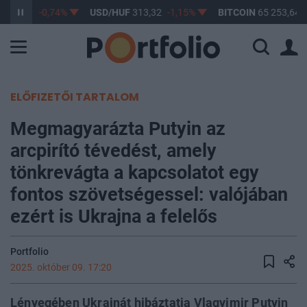
362,69
-0,74%
USD/HUF
313,32
-1,15%
BITCOIN
65 253,64
ELŐFIZETŐI TARTALOM
Megmagyarázta Putyin az
arcpirító tévedést, amely
tönkrevágta a kapcsolatot egy
fontos szövetségessel: valójában
ezért is Ukrajna a felelős
Portfolio
2025. október 09. 17:20
Lényegében Ukrajnát hibáztatja Vlagyimir Putyin