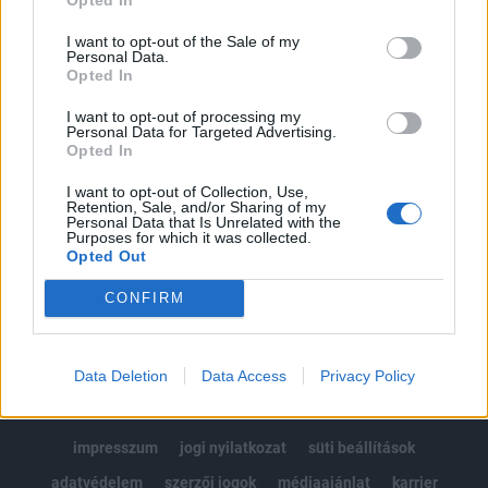
Az előfizetés a következőket tartalmazza:
I want to opt-out of the Sale of my
Portfolio.hu teljes cikkarchívum
Personal Data.
Opted In
Kötéslisták: BÉT elmúlt 2 év napon belüli
kötéslistái
I want to opt-out of processing my
Personal Data for Targeted Advertising.
Opted In
Előfizetés
I want to opt-out of Collection, Use,
Retention, Sale, and/or Sharing of my
Personal Data that Is Unrelated with the
Purposes for which it was collected.
MÁR ELŐFIZETŐNK VAGY?
BEJELENTKEZÉS
Opted Out
CONFIRM
Data Deletion
Data Access
Privacy Policy
© 2026 Portfolio
impresszum
jogi nyilatkozat
süti beállítások
adatvédelem
szerzői jogok
médiaajánlat
karrier