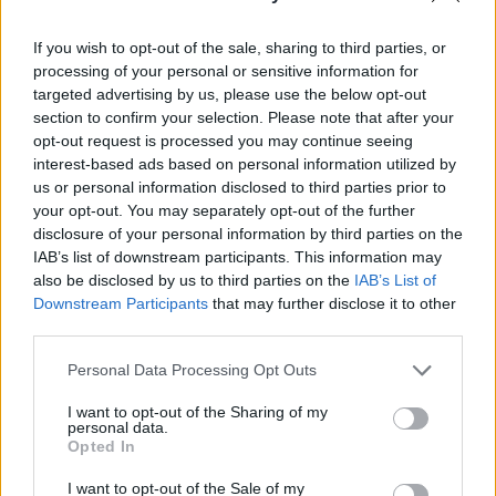
a Kyiv Independent.
If you wish to opt-out of the sale, sharing to third parties, or
A városban láthatóan lakóövezeteket is ért találat. A
processing of your personal or sensitive information for
közösségi médiában közzétett felvételeken – köztük
targeted advertising by us, please use the below opt-out
állítólag orosz források anyagaiban – több robbanás
section to confirm your selection. Please note that after your
látható a település nagy területén. Az Ukrán
opt-out request is processed you may continue seeing
Belügyminisztérium közlése szerint két ember életét
interest-based ads based on personal information utilized by
us or personal information disclosed to third parties prior to
vesztette, további 21-en megsérültek. A Dnyeper bal partján
your opt-out. You may separately opt-out of the further
elterülő Herszon megye továbbra is részben...
disclosure of your personal information by third parties on the
IAB’s list of downstream participants. This information may
also be disclosed by us to third parties on the
IAB’s List of
KEDVES OLVASÓNK!
Downstream Participants
that may further disclose it to other
third parties.
A keresett cikk a portfolio.hu hírarchívumához
tartozik, melynek olvasása előfizetéses
Personal Data Processing Opt Outs
regisztrációhoz kötött.
I want to opt-out of the Sharing of my
Az előfizetés a következőket tartalmazza:
personal data.
Opted In
Portfolio.hu teljes cikkarchívum
Kötéslisták: BÉT elmúlt 2 év napon belüli
I want to opt-out of the Sale of my