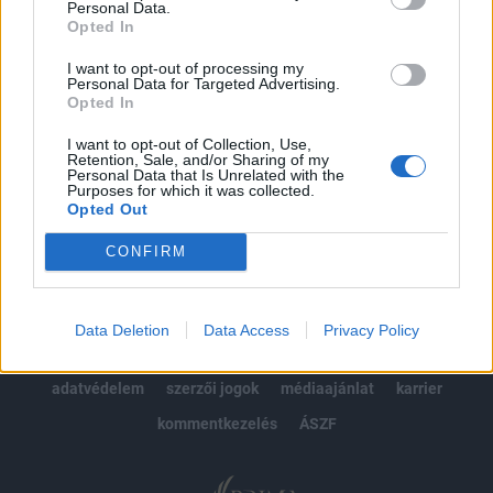
Personal Data.
kötéslistái
Opted In
Előfizetés
I want to opt-out of processing my
Personal Data for Targeted Advertising.
Opted In
I want to opt-out of Collection, Use,
MÁR ELŐFIZETŐNK VAGY?
BEJELENTKEZÉS
Retention, Sale, and/or Sharing of my
Personal Data that Is Unrelated with the
Purposes for which it was collected.
Opted Out
CONFIRM
© 2026 Portfolio
Data Deletion
Data Access
Privacy Policy
impresszum
jogi nyilatkozat
süti beállítások
adatvédelem
szerzői jogok
médiaajánlat
karrier
kommentkezelés
ÁSZF