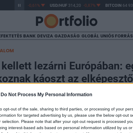
/HUF
363,17
-0,61%
USD/HUF
314,20
-0,87%
BITCOIN
64 933
EFEKTETÉS
BANK
DEVIZA
GAZDASÁG
GLOBÁL
UNIÓS FORRÁ
TALOM
 kellett lezárni Európában: e
oznak káoszt az elképesztő
ek
-
Do Not Process My Personal Information
to opt-out of the sale, sharing to third parties, or processing of your per
formation for targeted advertising by us, please use the below opt-out s
04
r selection. Please note that after your opt-out request is processed y
eing interest-based ads based on personal information utilized by us or
zárni a vilniusi repülőteret a szomszédos Fehéroroszor