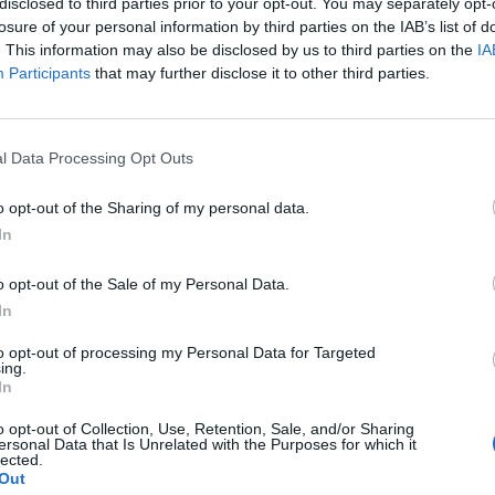
disclosed to third parties prior to your opt-out. You may separately opt-
ggömbök miatt - közölte szombat este a litván Nemzet
losure of your personal information by third parties on the IAB’s list of
.
. This information may also be disclosed by us to third parties on the
IA
Participants
that may further disclose it to other third parties.
a szerint a légi forgalmat vasárnap hajnali 2 óráig leállítják a 
 negyedik ilyen jellegű incidens. Litvánia szerint a léggömböket
re használják, Aljakszandr Lukasenka fehérorosz elnöknek pedig
l Data Processing Opt Outs
et véget ennek a gyakorlatnak. Inga Ruginiene litván minisztere
o opt-out of the Sharing of my personal data.
In
ASÓNK!
o opt-out of the Sale of my Personal Data.
a portfolio.hu hírarchívumához tartozik, melynek olvasása előf
In
ötött.
to opt-out of processing my Personal Data for Targeted
övetkezőket tartalmazza:
ing.
 teljes cikkarchívum
In
 BÉT elmúlt 2 év napon belüli
o opt-out of Collection, Use, Retention, Sale, and/or Sharing
ersonal Data that Is Unrelated with the Purposes for which it
lected.
Out
Előfizetés