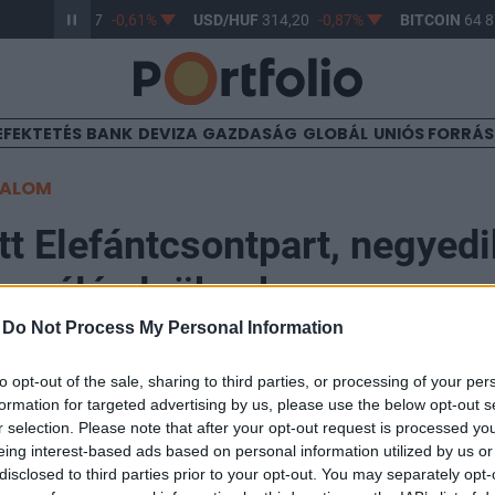
R/HUF
363,17
-0,61%
USD/HUF
314,20
-0,87%
BITCOIN
64 87
EFEKTETÉS
BANK
DEVIZA
GAZDASÁG
GLOBÁL
UNIÓS FORRÁ
TALOM
tt Elefántcsontpart, negyedi
regnáló elnöknek
-
Do Not Process My Personal Information
17
to opt-out of the sale, sharing to third parties, or processing of your per
formation for targeted advertising by us, please use the below opt-out s
r selection. Please note that after your opt-out request is processed y
 ellenzéki kihívó elismerte vereségét az elefántcsontp
eing interest-based ads based on personal information utilized by us or
n, miután az előzetes eredmények szerint az inkumbe
disclosed to third parties prior to your opt-out. You may separately opt-