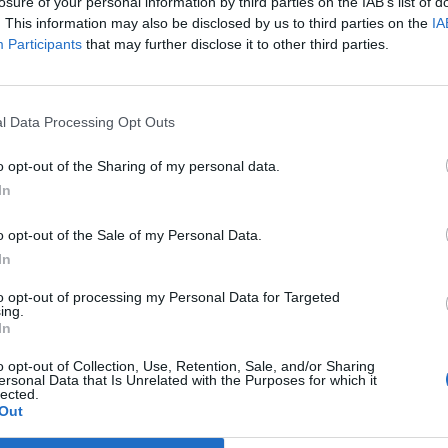
epülésen jelentős előnyre tett szert.
losure of your personal information by third parties on the IAB’s list of
. This information may also be disclosed by us to third parties on the
IA
nagyobb kakaótermelőjeként ismert afrikai ország korábbi kereske
Participants
that may further disclose it to other third parties.
en jelentette be döntését, miután a részleges eredmények Ala
jelezték több településen. A politikus a négy ellenzéki kihívó egy
ökkel szemben. Ouattara, aki korábban a Nemzetközi Valutaalap.
l Data Processing Opt Outs
o opt-out of the Sharing of my personal data.
ASÓNK!
In
a portfolio.hu hírarchívumához tartozik, melynek olvasása előf
o opt-out of the Sale of my Personal Data.
ötött.
In
övetkezőket tartalmazza:
to opt-out of processing my Personal Data for Targeted
 teljes cikkarchívum
ing.
 BÉT elmúlt 2 év napon belüli
In
o opt-out of Collection, Use, Retention, Sale, and/or Sharing
ersonal Data that Is Unrelated with the Purposes for which it
lected.
Előfizetés
Out