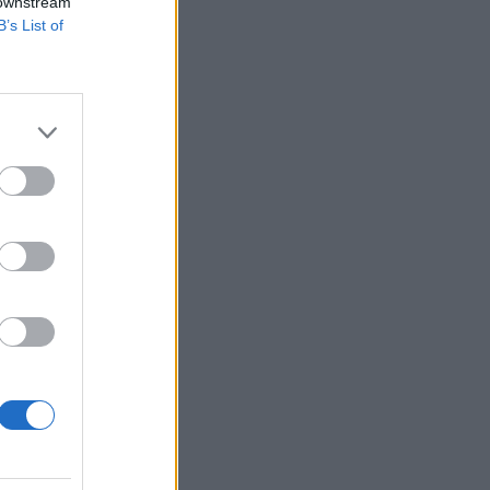
 downstream
B’s List of
delmi minisztere
ssane Ouattara
ike volt a
..
izetéses