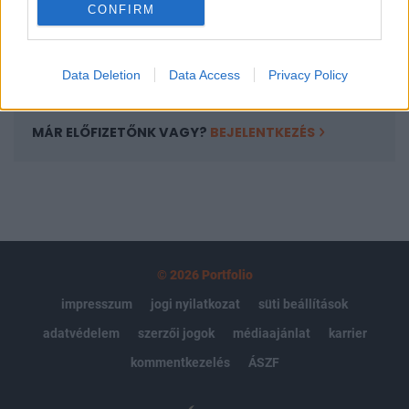
CONFIRM
kötéslistái
Előfizetés
Data Deletion
Data Access
Privacy Policy
MÁR ELŐFIZETŐNK VAGY?
BEJELENTKEZÉS
© 2026 Portfolio
impresszum
jogi nyilatkozat
süti beállítások
adatvédelem
szerzői jogok
médiaajánlat
karrier
kommentkezelés
ÁSZF