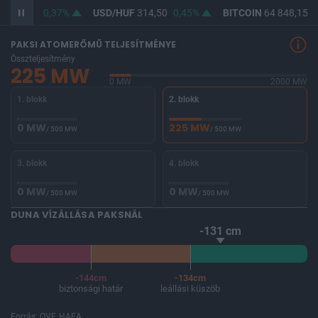
F
363,06
0,37%
USD/HUF
314,50
0,45%
BITCOIN
64 848,15
0
PAKSI ATOMERŐMŰ TELJESÍTMÉNYE
Összteljesítmény
225 MW
0 MW
2000 MW
1. blokk
2. blokk
0 MW
225 MW
/ 500 MW
/ 500 MW
3. blokk
4. blokk
0 MW
0 MW
/ 500 MW
/ 500 MW
DUNA VÍZÁLLÁSA PAKSNÁL
-131 cm
-144cm
-134cm
biztonsági határ
leállási küszöb
Forrás: OVF, HAEA