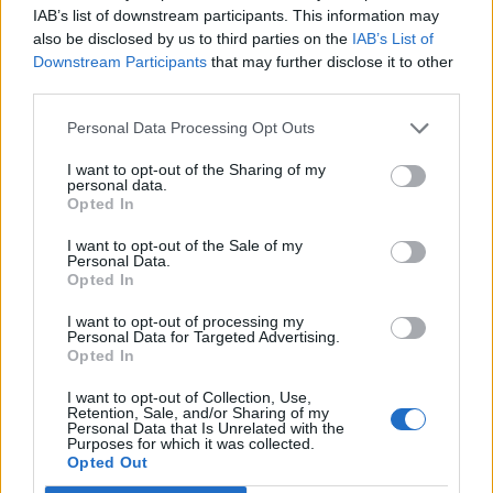
IAB’s list of downstream participants. This information may
also be disclosed by us to third parties on the
IAB’s List of
Back to Europe 2026Az áprilisi választások után
Downstream Participants
that may further disclose it to other
visszakerült az európai térképre Magyarország, a kormány
third parties.
kiemelt célja az uniós források hazahozatala, illetve
hosszabb távon az euró bevezetése. Milyen utat kell
Personal Data Processing Opt Outs
bejárnia Magyarországnak addig és mekkora lökést
I want to opt-out of the Sharing of my
adhatnak az uniós pénzek a gazdaságnak? Ezzel a
personal data.
kérdéssel foglalkozik a Portfolio konferenciája, mely
Opted In
szakértőkkel...
I want to opt-out of the Sale of my
Personal Data.
Opted In
KEDVES OLVASÓNK!
I want to opt-out of processing my
Personal Data for Targeted Advertising.
A keresett cikk a portfolio.hu hírarchívumához
Opted In
tartozik, melynek olvasása előfizetéses
regisztrációhoz kötött.
I want to opt-out of Collection, Use,
Retention, Sale, and/or Sharing of my
Personal Data that Is Unrelated with the
Az előfizetés a következőket tartalmazza:
Purposes for which it was collected.
Portfolio.hu teljes cikkarchívum
Opted Out
Kötéslisták: BÉT elmúlt 2 év napon belüli