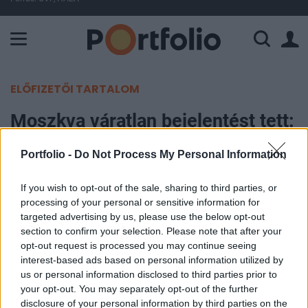
A Paksi Atomerőmű összteljesítménye 225 MW. A Duna vízállá
ELŐFIZETŐI TARTALOM
Moszkva váratlan bejelentést tett:
eldöntötték, mi vár Európára -
Portfolio -
Do Not Process My Personal Information
Írásban is hajlandók ezt garantálni
If you wish to opt-out of the sale, sharing to third parties, or
Portfolio
processing of your personal or sensitive information for
2025. október 28. 15:23
targeted advertising by us, please use the below opt-out
section to confirm your selection. Please note that after your
opt-out request is processed you may continue seeing
Oroszország hajlandó írásban garantálni, hogy
interest-based ads based on personal information utilized by
nem fogja megtámadni Európát és a NATO-t –
us or personal information disclosed to third parties prior to
jelentette ki Szergej Lavrov orosz külügyminiszter
your opt-out. You may separately opt-out of the further
disclosure of your personal information by third parties on the
egy minszki konferencián.