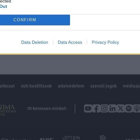
lected.
Out
CONFIRM
Előfizetés
Data Deletion
Data Access
Privacy Policy
NK VAGY?
BEJELENTKEZÉS
latkozat
süti beállítások
adatvédelem
szerzői jogok
médiaaj
Itt keressen minket: