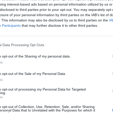
eing interest-based ads based on personal information utilized by us or
06:20
disclosed to third parties prior to your opt-out. You may separately opt-
losure of your personal information by third parties on the IAB’s list of
. This information may also be disclosed by us to third parties on the
IA
g ismét a rekordok éve lesz ingatlanbefektetési szemp
Participants
that may further disclose it to other third parties.
 várhatóan több nagy ügylet lezárul majd
legfrissebb közép-kelet-európai befektetési piaci gyorsjelentése.
l Data Processing Opt Outs
közép- és kelet-európai ingatlanokba 1998 óta eszközölt befek
0 milliárd eurót, az idén kötött ügyletek összértéke mintegy 2.
o opt-out of the Sharing of my personal data.
re a Közép- és Kelet-Európába irányuló...
In
ASÓNK!
o opt-out of the Sale of my Personal Data.
In
a portfolio.hu hírarchívumához tartozik, melynek olvasása előf
to opt-out of processing my Personal Data for Targeted
ötött.
ing.
In
övetkezőket tartalmazza:
 teljes cikkarchívum
o opt-out of Collection, Use, Retention, Sale, and/or Sharing
ersonal Data that Is Unrelated with the Purposes for which it
 BÉT elmúlt 2 év napon belüli