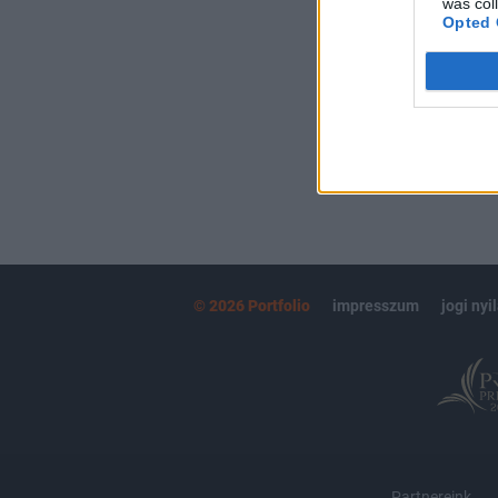
was col
kötéslistái
Opted 
MÁR ELŐFIZETŐ
© 2026 Portfolio
impresszum
jogi nyi
Partnereink