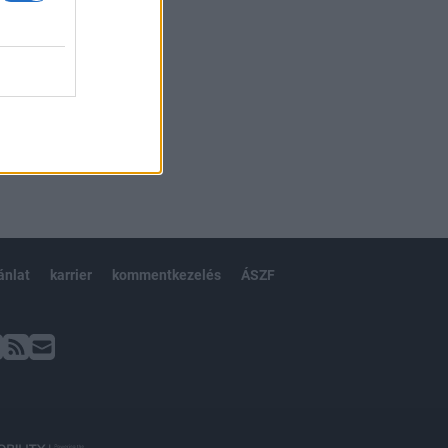
ánlat
karrier
kommentkezelés
ÁSZF