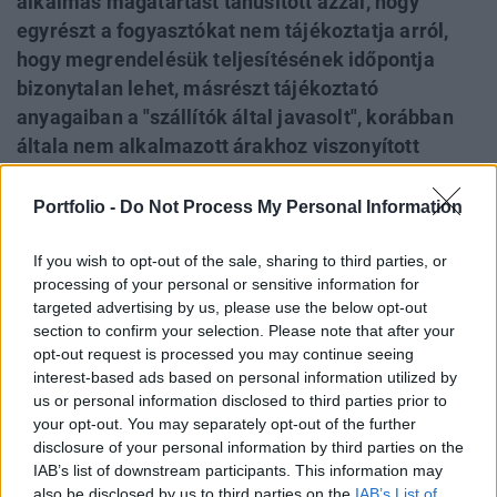
alkalmas magatartást tanúsított azzal, hogy
egyrészt a fogyasztókat nem tájékoztatja arról,
hogy megrendelésük teljesítésének időpontja
bizonytalan lehet, másrészt tájékoztató
anyagaiban a "szállítók által javasolt", korábban
általa nem alkalmazott árakhoz viszonyított
akciós árakat tüntetett fel, harmadrészt a "KIKA
KOLLEKCIÓ 2005" című éves katalógusában arról
Portfolio -
Do Not Process My Personal Information
tájékoztatta a fogyasztókat, hogy a raktárról
azonnal el nem vihető termékek 30% előleg
If you wish to opt-out of the sale, sharing to third parties, or
processing of your personal or sensitive information for
befizetésével néhány hetes szállítási határidővel
targeted advertising by us, please use the below opt-out
megrendelhetők, miközben az eljárás alá vont
section to confirm your selection. Please note that after your
szállítóinak általános szállítási határideje ezen
opt-out request is processed you may continue seeing
közlésre nem ad alapot. A KIKA jogsértő
interest-based ads based on personal information utilized by
us or personal information disclosed to third parties prior to
magatartásáért a GVH Versenytanácsa 12 milió Ft
your opt-out. You may separately opt-out of the further
bírságot szabott ki.
disclosure of your personal information by third parties on the
IAB’s list of downstream participants. This information may
Bútor vásárlásakor lényeges szempont a termék ára és
also be disclosed by us to third parties on the
IAB’s List of