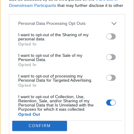
minősége, de a termék megrendelése esetén fontos az áru
Downstream Participants
that may further disclose it to other
vételára jelentős részének mint előlegnek a kifizetése és az
third parties.
áru fogyasztó általi tényleges kézhezvétele közötti
Personal Data Processing Opt Outs
időtartam hossza is. Ha a fogyasztó valamelyik KIKA
áruházban olyan terméket (ún. nagybútort) kíván vásárolni,
I want to opt-out of the Sharing of my
personal data.
amely éppen nem áll rendelkezésre...
Opted In
I want to opt-out of the Sale of my
KEDVES OLVASÓNK!
Personal Data.
Opted In
A keresett cikk a portfolio.hu hírarchívumához
I want to opt-out of processing my
tartozik, melynek olvasása előfizetéses
Personal Data for Targeted Advertising.
regisztrációhoz kötött.
Opted In
Az előfizetés a következőket tartalmazza:
I want to opt-out of Collection, Use,
Retention, Sale, and/or Sharing of my
Portfolio.hu teljes cikkarchívum
Personal Data that Is Unrelated with the
Purposes for which it was collected.
Kötéslisták: BÉT elmúlt 2 év napon belüli
Opted Out
kötéslistái
CONFIRM
Előfizetés