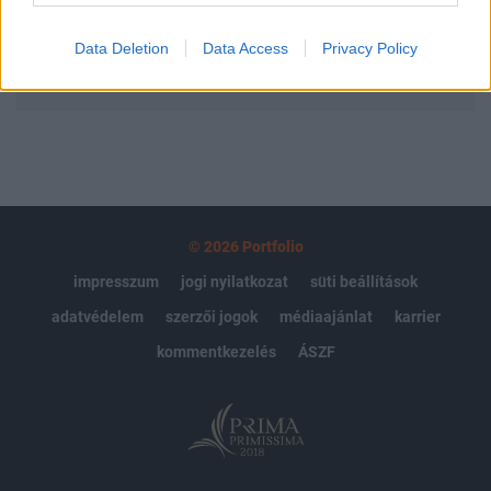
Data Deletion
Data Access
Privacy Policy
MÁR ELŐFIZETŐNK VAGY?
BEJELENTKEZÉS
© 2026 Portfolio
impresszum
jogi nyilatkozat
süti beállítások
adatvédelem
szerzői jogok
médiaajánlat
karrier
kommentkezelés
ÁSZF