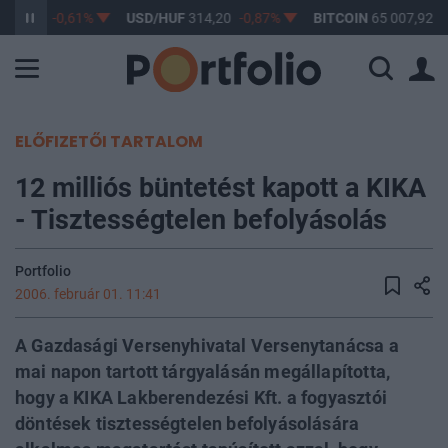
363,17
-0,61%
USD/HUF
314,20
-0,87%
BITCOIN
65 007,92
0
ELŐFIZETŐI TARTALOM
12 milliós büntetést kapott a KIKA
- Tisztességtelen befolyásolás
Portfolio
2006. február 01. 11:41
A Gazdasági Versenyhivatal Versenytanácsa a
mai napon tartott tárgyalásán megállapította,
hogy a KIKA Lakberendezési Kft. a fogyasztói
döntések tisztességtelen befolyásolására