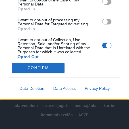
Personal Data.
kötéslistái
Opted In
I want to opt-out of processing my
Előfizetés
Personal Data for Targeted Advertising.
Opted In
I want to opt-out of Collection, Use,
MÁR ELŐFIZETŐNK VAGY?
BEJELENTKEZÉS
Retention, Sale, and/or Sharing of my
Personal Data that Is Unrelated with the
Purposes for which it was collected.
Opted Out
CONFIRM
© 2026 Portfolio
Data Deletion
Data Access
Privacy Policy
impresszum
jogi nyilatkozat
süti beállítások
adatvédelem
szerzői jogok
médiaajánlat
karrier
kommentkezelés
ÁSZF