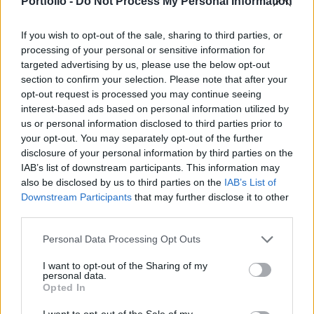
Portfolio -
Do Not Process My Personal Information
ki 2004. novemberében.
If you wish to opt-out of the sale, sharing to third parties, or
A kerületnek meg kellett volna keresnie a Kulturális
processing of your personal or sensitive information for
Örökségvédelmi Hivatalt, mint szakhatóságot és az
targeted advertising by us, please use the below opt-out
engedélyét kellett volna kérnie a bontáshoz, tekintettel arra,
section to confirm your selection. Please note that after your
opt-out request is processed you may continue seeing
hogy a szomszédos Király utca 38. szám alatti műemlék
interest-based ads based on personal information utilized by
épület okán a Király utca 40. műemléki környezetben áll. Az
us or personal information disclosed to third parties prior to
ügyészség tegnap kézbesítette határozatát, amelyet a VII.
your opt-out. You may separately opt-out of the further
kerület hivatalosan át is vett....
disclosure of your personal information by third parties on the
IAB’s list of downstream participants. This information may
also be disclosed by us to third parties on the
IAB’s List of
KEDVES OLVASÓNK!
Downstream Participants
that may further disclose it to other
third parties.
A keresett cikk a portfolio.hu hírarchívumához
tartozik, melynek olvasása előfizetéses
Personal Data Processing Opt Outs
regisztrációhoz kötött.
I want to opt-out of the Sharing of my
personal data.
Az előfizetés a következőket tartalmazza:
Opted In
Portfolio.hu teljes cikkarchívum
Kötéslisták: BÉT elmúlt 2 év napon belüli
I want to opt-out of the Sale of my