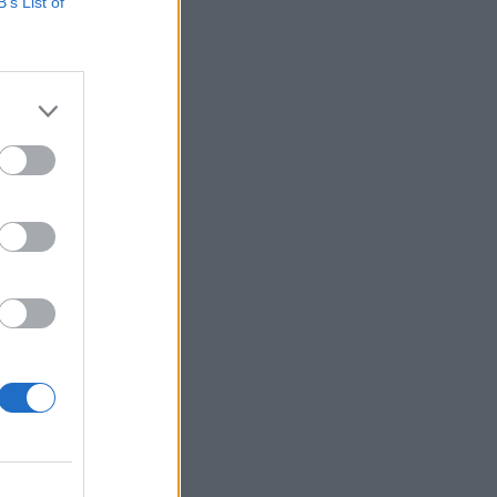
niós intézmények az
B’s List of
z Európai Unió Háza"-
gyancsak új otthonra
izetéses