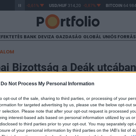
HUF
363,17
-0,61%
USD/HUF
314,20
-0,87%
BITCOIN
64 984,
EFEKTETÉS
BANK
DEVIZA
GAZDASÁG
GLOBÁL
UNIÓS FORRÁ
TALOM
ai Bizottság a Deák utcába
-
Do Not Process My Personal Information
24
to opt-out of the sale, sharing to third parties, or processing of your per
formation for targeted advertising by us, please use the below opt-out s
után sikerült az Európai Bizottság Magyarországi Képv
r selection. Please note that after your opt-out request is processed y
t Budapesti Tájékoztatási Irodája számára megfelelő
eing interest-based ads based on personal information utilized by us or
i, a Deák Palota felső szintjein.
disclosed to third parties prior to your opt-out. You may separately opt-
losure of your personal information by third parties on the IAB’s list of