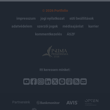
© 2026 Portfolio
impresszum
jogi nyilatkozat
süti beállítások
adatvédelem
szerzői jogok
médiaajánlat
karrier
kommentkezelés
ÁSZF
Itt keressen minket:
Partnereink