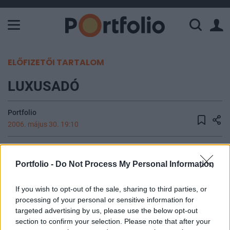
A Paksi Atomerőmű összteljesítménye 226 MW. A Duna vízállá
ELŐFIZETŐI TARTALOM
LUXUSADÓ
Portfolio
2006. május 30. 19:10
Az Országgyűlés 2005. november 7-i ülésnapján
fogadta el a luxusadóról szóló 2005. évi CXXI.
Portfolio -
Do Not Process My Personal Information
törvényt (a továbbiakban törvény). A luxusadó
If you wish to opt-out of the sale, sharing to third parties, or
valójában egy értékalapon működő ingatlanadó,
processing of your personal or sensitive information for
mely azonban csak a 100 millió forintot
targeted advertising by us, please use the below opt-out
meghaladó számított értékű lakóingatlanokat
section to confirm your selection. Please note that after your