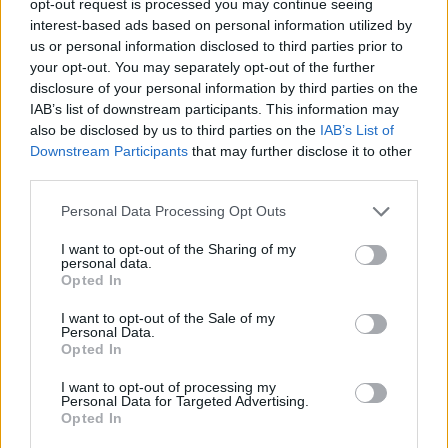
terheli (az ezen érték alatti ingatlanokra nem
opt-out request is processed you may continue seeing
interest-based ads based on personal information utilized by
terjed ki az adónem tárgyi hatálya). Az országosan
us or personal information disclosed to third parties prior to
egységes értékelés céljából maga a luxusadóról
your opt-out. You may separately opt-out of the further
szóló törvény tartalmazza az adónem
disclosure of your personal information by third parties on the
vonatkozásában alkalmazható értékelési
IAB’s list of downstream participants. This information may
also be disclosed by us to third parties on the
IAB’s List of
módszertant. Az ingatlanunk értékének
Downstream Participants
that may further disclose it to other
meghatározása egy az önkormányzatok által
third parties.
létrehozott értékövezeti besoroláson kersztül
történik.
Personal Data Processing Opt Outs
I want to opt-out of the Sharing of my
Az adónem működtetése a települési önkormányzatok, a
personal data.
fővárosban a fővárosi önkormányzat számára kötelező, a
Opted In
bevezetésről - eltérően a helyi adóktól - nem dönthetnek.
I want to opt-out of the Sale of my
Döntési "szabadságuk" csupán abban áll, hogy
Personal Data.
felhatalmazást kapnak arra, a településen meghatározzák
Opted In
(a törvényben meghatározott forgalmi értékhatárokon
I want to opt-out of processing my
belül) az irányadó forgalmi értéket...
Personal Data for Targeted Advertising.
Opted In