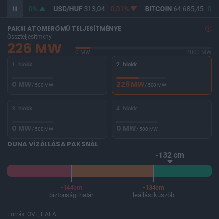
F
361,73
0%
USD/HUF
313,04
-0,01%
BITCOIN
64 685,45
0,9
PAKSI ATOMERŐMŰ TELJESÍTMÉNYE
Összteljesítmény
226 MW
0 MW
2000 MW
1. blokk
2. blokk
0 MW
226 MW
/ 500 MW
/ 500 MW
3. blokk
4. blokk
0 MW
0 MW
/ 500 MW
/ 500 MW
DUNA VÍZÁLLÁSA PAKSNÁL
-132 cm
-144cm
-134cm
biztonsági határ
leállási küszöb
Forrás: OVF, HAEA