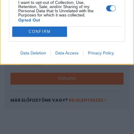
I want to opt-out of Collection, Use,
KEDVES OLVASÓNK!
Retention, Sale, and/or Sharing of my
Personal Data that Is Unrelated with the
A keresett cikk a portfolio.hu hírarchívumához
Purposes for which it was collected.
Opted Out
tartozik, melynek olvasása előfizetéses
regisztrációhoz kötött.
CONFIRM
Az előfizetés a következőket tartalmazza:
Portfolio.hu teljes cikkarchívum
Data Deletion
Data Access
Privacy Policy
Kötéslisták: BÉT elmúlt 2 év napon belüli
kötéslistái
Előfizetés
MÁR ELŐFIZETŐNK VAGY?
BEJELENTKEZÉS