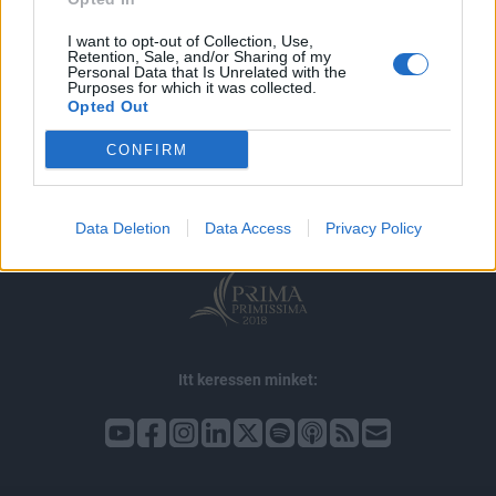
I want to opt-out of Collection, Use,
Retention, Sale, and/or Sharing of my
Personal Data that Is Unrelated with the
Purposes for which it was collected.
Opted Out
© 2026 Portfolio
impresszum
jogi nyilatkozat
süti beállítások
CONFIRM
adatvédelem
szerzői jogok
médiaajánlat
karrier
kommentkezelés
ÁSZF
Data Deletion
Data Access
Privacy Policy
Itt keressen minket: