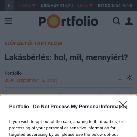
F
363,17
-0,61%
USD/HUF
314,20
-0,87%
BITCOIN
64 956,88
ELŐFIZETŐI TARTALOM
Lakásbérlés: hol, mit, mennyiért?
Portfolio
2006. szeptember 12. 05:55
Ahogy eddig is minden évben, nyár végén idén is felélénkült
a lakásbérleti piac. Szerte az országban diákok ezrei
Portfolio -
Do Not Process My Personal Information
keresnek maguknak ideiglenes otthont. A legtöbben
feketén adják, illetve veszik bérbe a kiszemelt ingatlant,
If you wish to opt-out of the sale, sharing to third parties, or
ezért pontos adatok nincsenek a kereslet nagyságáról. A
processing of your personal or sensitive information for
főváros frekventált pontjain 1500 Ft-os négyzetméteráron,
targeted advertising by us, please use the below opt-out