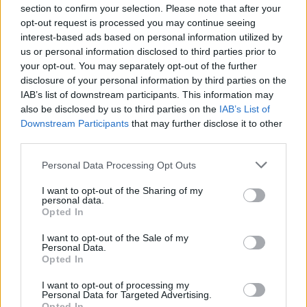
a külső kerületekben pedig 1000 Ft-ért...
section to confirm your selection. Please note that after your
opt-out request is processed you may continue seeing
interest-based ads based on personal information utilized by
KEDVES OLVASÓNK!
us or personal information disclosed to third parties prior to
your opt-out. You may separately opt-out of the further
A keresett cikk a portfolio.hu hírarchívumához
disclosure of your personal information by third parties on the
tartozik, melynek olvasása előfizetéses
IAB’s list of downstream participants. This information may
regisztrációhoz kötött.
also be disclosed by us to third parties on the
IAB’s List of
Downstream Participants
that may further disclose it to other
Az előfizetés a következőket tartalmazza:
third parties.
Portfolio.hu teljes cikkarchívum
Personal Data Processing Opt Outs
Kötéslisták: BÉT elmúlt 2 év napon belüli
kötéslistái
I want to opt-out of the Sharing of my
personal data.
Opted In
Előfizetés
I want to opt-out of the Sale of my
Personal Data.
Opted In
MÁR ELŐFIZETŐNK VAGY?
BEJELENTKEZÉS
I want to opt-out of processing my
Personal Data for Targeted Advertising.
Opted In