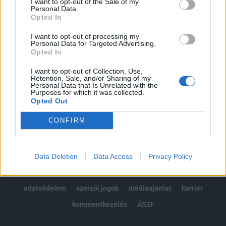
I want to opt-out of the Sale of my
Kötéslisták: BÉT elmúlt 2 év napon belüli
Personal Data.
kötéslistái
Opted In
I want to opt-out of processing my
Előfizetés
Personal Data for Targeted Advertising.
Opted In
I want to opt-out of Collection, Use,
MÁR ELŐFIZETŐNK VAGY?
BEJELENTKEZÉS
Retention, Sale, and/or Sharing of my
Personal Data that Is Unrelated with the
Purposes for which it was collected.
Opted Out
CONFIRM
© 2026 Portfolio
Data Deletion
Data Access
Privacy Policy
impresszum
jogi nyilatkozat
süti beállítások
adatvédelem
szerzői jogok
médiaajánlat
karrier
kommentkezelés
ÁSZF