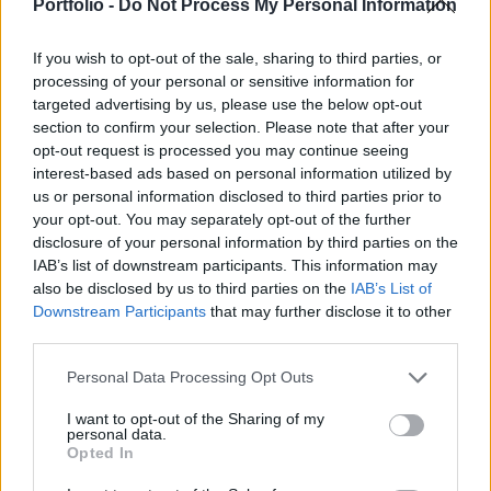
lakóingatlant tervez építeni. A fejlesztéseket
Portfolio -
Do Not Process My Personal Information
Bukarestben, illetve Bákóban kezdik meg.
If you wish to opt-out of the sale, sharing to third parties, or
A legjelentősebb projektet a román fővárosban,
processing of your personal or sensitive information for
Bukarestben valósítja meg a spanyol fejlesztő egy
targeted advertising by us, please use the below opt-out
section to confirm your selection. Please note that after your
nagyszabású lakóingatlan-beruházás formájában. A cég
opt-out request is processed you may continue seeing
850 millió eurós befektetéssel mintegy 12,000 lakást épít
interest-based ads based on personal information utilized by
Bukarest északkeleti, Stefanesti de Jos negyedében,
us or personal information disclosed to third parties prior to
összesen 640,118 négyzetméteren. A további fejlesztések a
your opt-out. You may separately opt-out of the further
Bukaresttől 300 kilométerre lévő, 210,000 lakosú...
disclosure of your personal information by third parties on the
IAB’s list of downstream participants. This information may
also be disclosed by us to third parties on the
IAB’s List of
KEDVES OLVASÓNK!
Downstream Participants
that may further disclose it to other
third parties.
A keresett cikk a portfolio.hu hírarchívumához
tartozik, melynek olvasása előfizetéses
Personal Data Processing Opt Outs
regisztrációhoz kötött.
I want to opt-out of the Sharing of my
personal data.
Az előfizetés a következőket tartalmazza:
Opted In
Portfolio.hu teljes cikkarchívum