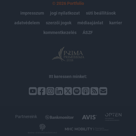
© 2026 Portfolio
impresszum
jogi nyilatkozat
süti beállítások
adatvédelem
szerzői jogok
médiaajánlat
karrier
kommentkezelés
ÁSZF
Itt keressen minket:
Partnereink