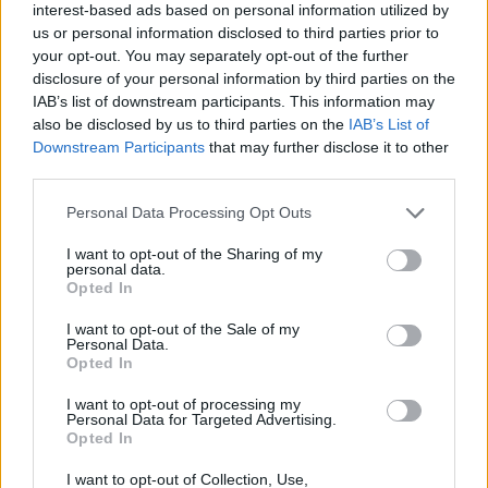
interest-based ads based on personal information utilized by
vagyonkezelési főosztályának vezetője egy
us or personal information disclosed to third parties prior to
tegnapi sajtótájékoztatón. A pályázati úton
your opt-out. You may separately opt-out of the further
disclosure of your personal information by third parties on the
értékesítendő ingatlanokból 20 milliárd forintnyi
IAB’s list of downstream participants. This information may
bevételt vár az igazgatóság. Lényeges, hogy a
also be disclosed by us to third parties on the
IAB’s List of
mintegy 100 milliárd forint értékűre becsült
Downstream Participants
that may further disclose it to other
fővárosi kormányzati ingatlanok értékesítése ettől
third parties.
függetlenül történik.
Personal Data Processing Opt Outs
Az MTI beszámolója szerint a listán szerepel egyebek
I want to opt-out of the Sharing of my
között a fővárosi Fradi-pálya, az egykori Nemzeti Kulturális
personal data.
Opted In
Örökség Minisztériumának (NKÖM) Wesselényi utcai
épülete, az Országos Pszichiátriai Intézet Völgy utcai
I want to opt-out of the Sale of my
Personal Data.
épülete és a Béla király úti volt kormányrezidencia. Az idén
Opted In
számos honvédelmi ingatlan értékesítésére is sor kerül:
például a margitszigeti Európa-ház...
I want to opt-out of processing my
Personal Data for Targeted Advertising.
Opted In
KEDVES OLVASÓNK!
I want to opt-out of Collection, Use,