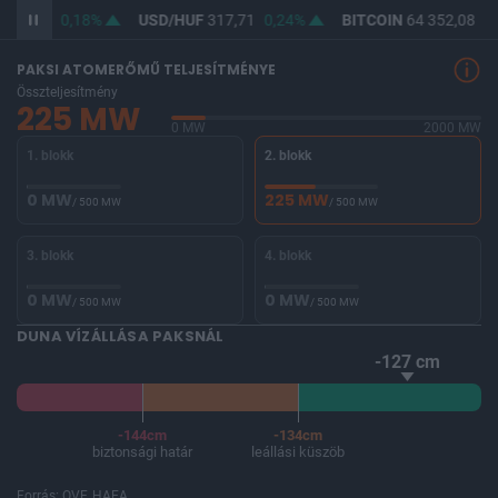
366,08
0,18%
USD/HUF
317,71
0,24%
BITCOIN
64 352,08
0,
PAKSI ATOMERŐMŰ TELJESÍTMÉNYE
Összteljesítmény
225 MW
0 MW
2000 MW
1. blokk
2. blokk
0 MW
225 MW
/ 500 MW
/ 500 MW
3. blokk
4. blokk
0 MW
0 MW
/ 500 MW
/ 500 MW
DUNA VÍZÁLLÁSA PAKSNÁL
-127 cm
-144cm
-134cm
biztonsági határ
leállási küszöb
Forrás: OVF, HAEA