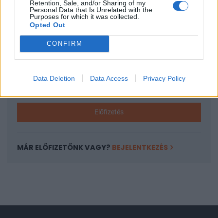
Retention, Sale, and/or Sharing of my
A keresett cikk a portfolio.hu hírarchívumához
Personal Data that Is Unrelated with the
Purposes for which it was collected.
tartozik, melynek olvasása előfizetéses
Opted Out
regisztrációhoz kötött.
CONFIRM
Az előfizetés a következőket tartalmazza:
Portfolio.hu teljes cikkarchívum
Kötéslisták: BÉT elmúlt 2 év napon belüli
Data Deletion
Data Access
Privacy Policy
kötéslistái
Előfizetés
MÁR ELŐFIZETŐNK VAGY?
BEJELENTKEZÉS