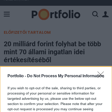
A Paksi Atomerőmű összteljesítménye 225 MW. A Duna vízállá
ELŐFIZETŐI TARTALOM
20 milliárd forint folyhat be több
mint 70 állami ingatlan idei
értékesítéséből
Portfolio
Portfolio -
Do Not Process My Personal Information
2007. február 15. 07:33
If you wish to opt-out of the sale, sharing to third parties, or
Mintegy 73-75 ingatlan szerepel a Kincstári
processing of your personal or sensitive information for
Vagyoni Igazgatóság (KVI) idei értékesítési
targeted advertising by us, please use the below opt-out
section to confirm your selection. Please note that after your
listáján, melyet a jövő héten tesz közzé a
opt-out request is processed you may continue seeing
szervezet - mondta Császy Zsolt, a KVI