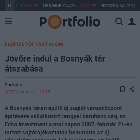
F
363,17
-0,61%
USD/HUF
314,20
-0,87%
BITCOIN
64 793,50
ELŐFIZETŐI TARTALOM
Jövőre indul a Bosnyák tér
átszabása
Portfolio
2007. február 21. 13:25
A Bosnyák téren épülő új zuglói városközpont
építésére vállalkozott lengyel beruházó cég, az
Echo Investment a mai napon 2007. február 21-én
tartott sajtótájékoztatón bemutatta az új