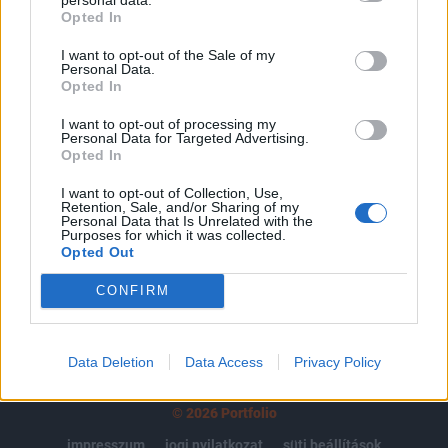
Opted In
regisztrációhoz kötött.
I want to opt-out of the Sale of my
Az előfizetés a következőket tartalmazza:
Personal Data.
Portfolio.hu teljes cikkarchívum
Opted In
Kötéslisták: BÉT elmúlt 2 év napon belüli
I want to opt-out of processing my
kötéslistái
Personal Data for Targeted Advertising.
Opted In
Előfizetés
I want to opt-out of Collection, Use,
Retention, Sale, and/or Sharing of my
Personal Data that Is Unrelated with the
Purposes for which it was collected.
Opted Out
MÁR ELŐFIZETŐNK VAGY?
BEJELENTKEZÉS
CONFIRM
Data Deletion
Data Access
Privacy Policy
© 2026 Portfolio
impresszum
jogi nyilatkozat
süti beállítások