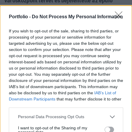
városközpont tervét és bejelentette az épülő
komplexum nevétA várhatóan jövőre induló és
2010-re megvalósuló, mintegy 40 milliárd Ft-os
Portfolio -
Do Not Process My Personal Information
beruházás eredményeként végre méltó külsőt kap
Zugló egyik legfrekventáltabb és legforgalmasabb
If you wish to opt-out of the sale, sharing to third parties, or
processing of your personal or sensitive information for
tere, a Bosnyák tér.
targeted advertising by us, please use the below opt-out
section to confirm your selection. Please note that after your
A lengyel ingatlanfejlesztő és -beruházó Echo Investment
opt-out request is processed you may continue seeing
tavaly júniusban vásárolta meg a zuglói önkormányzattól
interest-based ads based on personal information utilized by
a budapesti Bosnyák tér közelében található 6,8 hektáros
us or personal information disclosed to third parties prior to
területet. A Csömöri út, Rákospatak utca, Bosnyák utca és
your opt-out. You may separately opt-out of the further
Mosztár utca által határolt területen a lengyel vállalat egy
disclosure of your personal information by third parties on the
IAB’s list of downstream participants. This information may
olyan új városközpontot kíván építeni, amely közösségi
also be disclosed by us to third parties on the
IAB’s List of
térként szolgálhat...
Downstream Participants
that may further disclose it to other
third parties.
KEDVES OLVASÓNK!
Personal Data Processing Opt Outs
A keresett cikk a portfolio.hu hírarchívumához
I want to opt-out of the Sharing of my
tartozik, melynek olvasása előfizetéses
personal data.