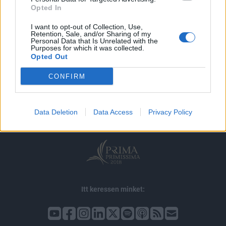
Opted In
I want to opt-out of Collection, Use,
Retention, Sale, and/or Sharing of my
Personal Data that Is Unrelated with the
Purposes for which it was collected.
Opted Out
© 2026 Portfolio
CONFIRM
impresszum
jogi nyilatkozat
süti beállítások
adatvédelem
szerzői jogok
médiaajánlat
karrier
Data Deletion
Data Access
Privacy Policy
kommentkezelés
ÁSZF
Itt keressen minket: