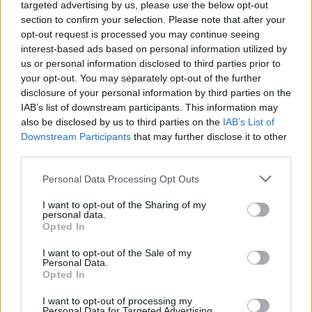
targeted advertising by us, please use the below opt-out
szerződésben. A helyszín, az időpont, az épületek mérete, a
section to confirm your selection. Please note that after your
régiek sorsa, a beruházó...
opt-out request is processed you may continue seeing
interest-based ads based on personal information utilized by
us or personal information disclosed to third parties prior to
KEDVES OLVASÓNK!
your opt-out. You may separately opt-out of the further
disclosure of your personal information by third parties on the
A keresett cikk a portfolio.hu hírarchívumához
IAB’s list of downstream participants. This information may
tartozik, melynek olvasása előfizetéses
also be disclosed by us to third parties on the
IAB’s List of
regisztrációhoz kötött.
Downstream Participants
that may further disclose it to other
third parties.
Az előfizetés a következőket tartalmazza:
Portfolio.hu teljes cikkarchívum
Personal Data Processing Opt Outs
Kötéslisták: BÉT elmúlt 2 év napon belüli
I want to opt-out of the Sharing of my
kötéslistái
personal data.
Opted In
Előfizetés
I want to opt-out of the Sale of my
Personal Data.
Opted In
MÁR ELŐFIZETŐNK VAGY?
BEJELENTKEZÉS
I want to opt-out of processing my
Personal Data for Targeted Advertising.