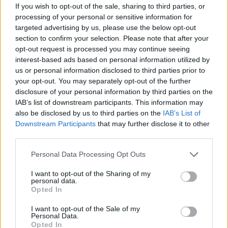
If you wish to opt-out of the sale, sharing to third parties, or
A cseh ingatlanfejlesztő azzal indokolta a halasztást, hogy
processing of your personal or sensitive information for
még a bevezetés előtt befejezze a folyamatban lévő
targeted advertising by us, please use the below opt-out
projektjeit. A megjelölt időpontig 35%-kal 1.4 millió
section to confirm your selection. Please note that after your
négyzetméterre nő majd a terveik szerint az
opt-out request is processed you may continue seeing
ingatlanportfóliójuk, melynek jelenlegi piaci értéke kb. 900
interest-based ads based on personal information utilized by
millió euró.
us or personal information disclosed to third parties prior to
your opt-out. You may separately opt-out of the further
disclosure of your personal information by third parties on the
KEDVES OLVASÓNK!
IAB’s list of downstream participants. This information may
also be disclosed by us to third parties on the
IAB’s List of
A keresett cikk a portfolio.hu hírarchívumához
Downstream Participants
that may further disclose it to other
tartozik, melynek olvasása előfizetéses
third parties.
regisztrációhoz kötött.
Personal Data Processing Opt Outs
Az előfizetés a következőket tartalmazza:
I want to opt-out of the Sharing of my
Portfolio.hu teljes cikkarchívum
personal data.
Kötéslisták: BÉT elmúlt 2 év napon belüli
Opted In
kötéslistái
I want to opt-out of the Sale of my
Personal Data.
Opted In
Előfizetés