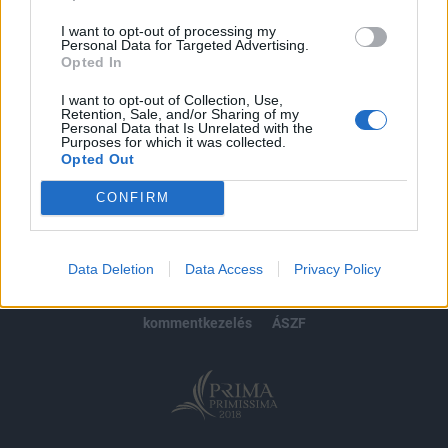
I want to opt-out of processing my
Personal Data for Targeted Advertising.
Opted In
MÁR ELŐFIZETŐNK VAGY?
BEJELENTKEZÉS
I want to opt-out of Collection, Use,
Retention, Sale, and/or Sharing of my
Personal Data that Is Unrelated with the
Purposes for which it was collected.
Opted Out
CONFIRM
© 2026 Portfolio
impresszum
jogi nyilatkozat
süti beállítások
Data Deletion
Data Access
Privacy Policy
adatvédelem
szerzői jogok
médiaajánlat
karrier
kommentkezelés
ÁSZF