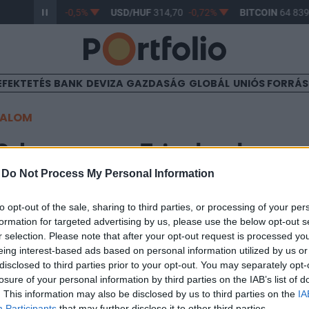
R/HUF
363,58
-0,5%
USD/HUF
314,70
-0,72%
BITCOIN
64 839,
EFEKTETÉS
BANK
DEVIZA
GAZDASÁG
GLOBÁL
UNIÓS FORRÁ
TALOM
3-ba megy a Friesland
-
Do Not Process My Personal Information
to opt-out of the sale, sharing to third parties, or processing of your per
22
formation for targeted advertising by us, please use the below opt-out s
r selection. Please note that after your opt-out request is processed y
ria zRt. áthelyezi központi irodáját a Váci 33 irodahá
eing interest-based ads based on personal information utilized by us or
zú távú bérleti szerződést kötött az épülettel - tudtu
disclosed to third parties prior to your opt-out. You may separately opt-
zreműködő Jones Lang LaSalle-tól.
losure of your personal information by third parties on the IAB’s list of
. This information may also be disclosed by us to third parties on the
IA
Participants
that may further disclose it to other third parties.