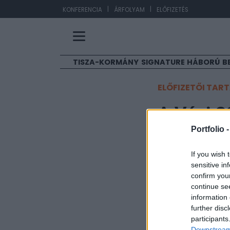
|
|
EU
KONFERENCIA
ÁRFOLYAM
ELŐFIZETÉS
TISZA-KORMÁNY
SIGNATURE
HÁBORÚ
B
ELŐFIZETŐI TAR
A Váci 3
Portfolio 
Portfolio
If you wish 
2007. október 31. 08:
sensitive in
confirm you
A Friesland Hungá
continue se
1,400 nm-es, hoss
information 
bérbeadásban kö
further disc
participants
Downstream 