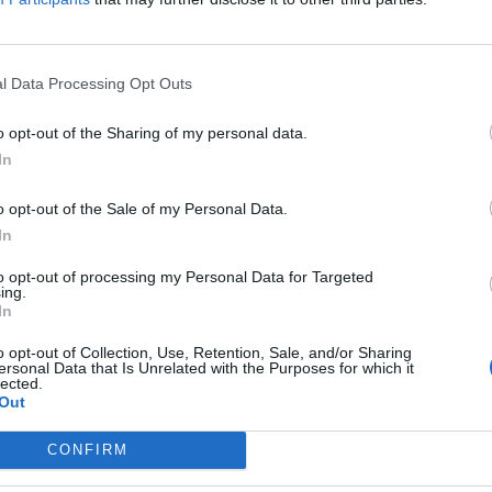
ny kritériummal rendelkezett, melyek közül kiemelt fontosságú vo
kívántak maradni egy metróállomás közvetlen közelében.
l Data Processing Opt Outs
ASÓNK!
o opt-out of the Sharing of my personal data.
a portfolio.hu hírarchívumához tartozik, melynek olvasása előf
In
ötött.
övetkezőket tartalmazza:
o opt-out of the Sale of my Personal Data.
 teljes cikkarchívum
In
 BÉT elmúlt 2 év napon belüli
to opt-out of processing my Personal Data for Targeted
ing.
In
Előfizetés
o opt-out of Collection, Use, Retention, Sale, and/or Sharing
ersonal Data that Is Unrelated with the Purposes for which it
lected.
Out
NK VAGY?
BEJELENTKEZÉS
CONFIRM