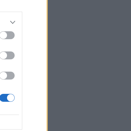
lt, hogy továbbra is
izetéses