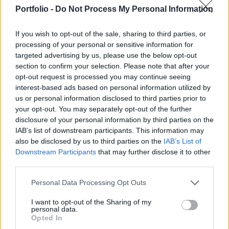
növekedett az egy szobára jutó bevétel, addig a
Portfolio -
Do Not Process My Personal Information
helyi üzemeltetésű hotelekkel rendelkező
városokban csökknet - írja a Világgazdaság.
If you wish to opt-out of the sale, sharing to third parties, or
processing of your personal or sensitive information for
Az erős hotelmárkákkal, úgy tűnik, tarthatóak a
targeted advertising by us, please use the below opt-out
hotelbevételek, legalábbis az STR Global éves
section to confirm your selection. Please note that after your
eredményeket elemző felmérése ezt mutatja. Tavaly ugyan
opt-out request is processed you may continue seeing
világszerte fellendülés volt tapasztalható a részpiacon, de
interest-based ads based on personal information utilized by
us or personal information disclosed to third parties prior to
a negyedik negyedévben nagy forgalomcsökkenésre került
your opt-out. You may separately opt-out of the further
sor, ami meglátszott az eredményeken. Az STR vizsgálata
disclosure of your personal information by third parties on the
szerint, azok a városok, amelyek erős hotelmárkákkal...
IAB’s list of downstream participants. This information may
also be disclosed by us to third parties on the
IAB’s List of
Downstream Participants
that may further disclose it to other
KEDVES OLVASÓNK!
third parties.
A keresett cikk a portfolio.hu hírarchívumához
Personal Data Processing Opt Outs
tartozik, melynek olvasása előfizetéses
regisztrációhoz kötött.
I want to opt-out of the Sharing of my
personal data.
Opted In
Az előfizetés a következőket tartalmazza: