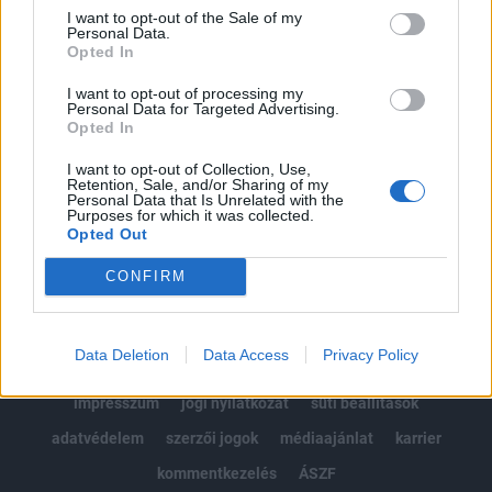
Portfolio.hu teljes cikkarchívum
I want to opt-out of the Sale of my
Personal Data.
Kötéslisták: BÉT elmúlt 2 év napon belüli
Opted In
kötéslistái
I want to opt-out of processing my
Personal Data for Targeted Advertising.
Előfizetés
Opted In
I want to opt-out of Collection, Use,
Retention, Sale, and/or Sharing of my
MÁR ELŐFIZETŐNK VAGY?
BEJELENTKEZÉS
Personal Data that Is Unrelated with the
Purposes for which it was collected.
Opted Out
CONFIRM
Data Deletion
Data Access
Privacy Policy
© 2026 Portfolio
impresszum
jogi nyilatkozat
süti beállítások
adatvédelem
szerzői jogok
médiaajánlat
karrier
kommentkezelés
ÁSZF