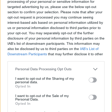
processing of your personal or sensitive information for
vállalata, Európa szerte több, mint 5 millió ember ellátását
targeted advertising by us, please use the below opt-out
biztosítja automatáin keresztül. A Selecta Magyarország új
section to confirm your selection. Please note that after your
székhelyéül a 7400 nm-es BFI irodaházat választotta, Dél-
opt-out request is processed you may continue seeing
Budán, a Fehérvári úton, 5 percre...
interest-based ads based on personal information utilized by
us or personal information disclosed to third parties prior to
your opt-out. You may separately opt-out of the further
KEDVES OLVASÓNK!
disclosure of your personal information by third parties on the
IAB’s list of downstream participants. This information may
A keresett cikk a portfolio.hu hírarchívumához
also be disclosed by us to third parties on the
IAB’s List of
tartozik, melynek olvasása előfizetéses
Downstream Participants
that may further disclose it to other
regisztrációhoz kötött.
third parties.
Az előfizetés a következőket tartalmazza:
Personal Data Processing Opt Outs
Portfolio.hu teljes cikkarchívum
I want to opt-out of the Sharing of my
Kötéslisták: BÉT elmúlt 2 év napon belüli
personal data.
kötéslistái
Opted In
I want to opt-out of the Sale of my
Előfizetés
Personal Data.
Opted In