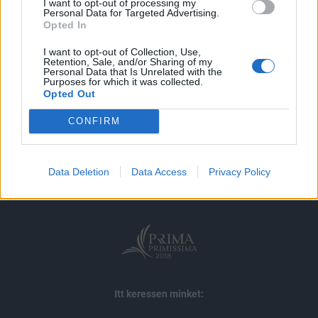
I want to opt-out of processing my
MÁR ELŐFIZETŐNK VAGY?
BEJELENTKEZÉS
Personal Data for Targeted Advertising.
Opted In
I want to opt-out of Collection, Use,
Retention, Sale, and/or Sharing of my
Personal Data that Is Unrelated with the
Purposes for which it was collected.
Opted Out
CONFIRM
© 2026 Portfolio
impresszum
jogi nyilatkozat
süti beállítások
adatvédelem
szerzői jogok
médiaajánlat
karrier
Data Deletion
Data Access
Privacy Policy
kommentkezelés
ÁSZF
Itt keressen minket: