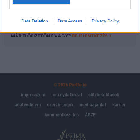
Előfizetés
Data Deletion
Data Access
Privacy Policy
MÁR ELŐFIZETŐNK VAGY?
BEJELENTKEZÉS
© 2026 Portfolio
impresszum
jogi nyilatkozat
süti beállítások
adatvédelem
szerzői jogok
médiaajánlat
karrier
kommentkezelés
ÁSZF