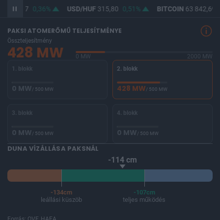
F
364,47
0,36%
USD/HUF
315,80
0,51%
BITCOIN
63 842,69
PAKSI ATOMERŐMŰ TELJESÍTMÉNYE
Összteljesítmény
428 MW
0 MW
2000 MW
1. blokk
2. blokk
0 MW
428 MW
/ 500 MW
/ 500 MW
3. blokk
4. blokk
0 MW
0 MW
/ 500 MW
/ 500 MW
DUNA VÍZÁLLÁSA PAKSNÁL
-114 cm
-134cm
-107cm
leállási küszöb
teljes működés
Forrás: OVF, HAEA