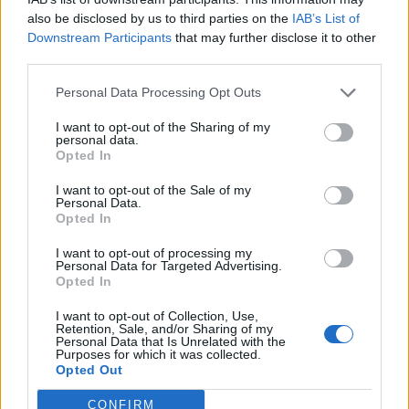
also be disclosed by us to third parties on the
IAB’s List of
A szlovákiai magyar hírportál idézi a pénzügyminisztert, aki
Downstream Participants
that may further disclose it to other
szerint "abszurd, hogy a legnagyobbak fizetnek a
third parties.
legkevesebbet. Nem értem, mi késztette az előző kormányt
Personal Data Processing Opt Outs
az adókedvezmény odaítélésére". A szlovák
pénzügyminiszter Hospodarské noviny cikke szerint olyan
I want to opt-out of the Sharing of my
törvénymódosítást tervez, amely lehetővé tenné az
personal data.
Opted In
adókedvezmény visszavonását, ami miatt drágább lenne...
I want to opt-out of the Sale of my
Personal Data.
Opted In
KEDVES OLVASÓNK!
I want to opt-out of processing my
A keresett cikk a portfolio.hu hírarchívumához
Personal Data for Targeted Advertising.
tartozik, melynek olvasása előfizetéses
Opted In
regisztrációhoz kötött.
I want to opt-out of Collection, Use,
Retention, Sale, and/or Sharing of my
Az előfizetés a következőket tartalmazza:
Personal Data that Is Unrelated with the
Purposes for which it was collected.
Portfolio.hu teljes cikkarchívum
Opted Out
Kötéslisták: BÉT elmúlt 2 év napon belüli
kötéslistái
CONFIRM