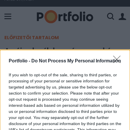
A Paksi Atomerőmű összteljesítménye 428 MW. A Duna vízállá
ELŐFIZETŐI TARTALOM
Az új szlovák kormány nem kér
Demján kaszinójából
Portfolio -
Do Not Process My Personal Information
If you wish to opt-out of the sale, sharing to third parties, or
Portfolio
processing of your personal or sensitive information for
2010. július 16. 12:21
targeted advertising by us, please use the below opt-out
section to confirm your selection. Please note that after your
A Hospodarské noviny című szlovák lap szerint
opt-out request is processed you may continue seeing
Ivan Miklo¹ pénzügyminiszter határozottan
interest-based ads based on personal information utilized by
us or personal information disclosed to third parties prior to
elutasította a TriGranit által tervezett és az előző
your opt-out. You may separately opt-out of the further
kormány által támogatott kaszinó építését - írja a
disclosure of your personal information by third parties on the
Bumm.sk.
IAB’s list of downstream participants. This information may