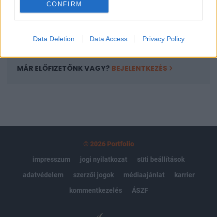
CONFIRM
kötéslistái
Előfizetés
Data Deletion
Data Access
Privacy Policy
MÁR ELŐFIZETŐNK VAGY?
BEJELENTKEZÉS
© 2026 Portfolio
impresszum
jogi nyilatkozat
süti beállítások
adatvédelem
szerzői jogok
médiaajánlat
karrier
kommentkezelés
ÁSZF