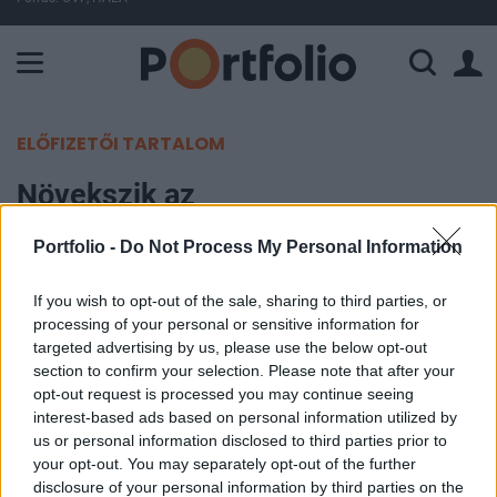
A Paksi Atomerőmű összteljesítménye 225 MW. A Duna vízállá
ELŐFIZETŐI TARTALOM
Növekszik az
ingatlanfinanszírozás
Portfolio -
Do Not Process My Personal Information
Portfolio
If you wish to opt-out of the sale, sharing to third parties, or
2011. augusztus 10. 10:48
processing of your personal or sensitive information for
targeted advertising by us, please use the below opt-out
Beindulni látszik a hitelezés az
section to confirm your selection. Please note that after your
opt-out request is processed you may continue seeing
ingatlanszektorban, legalábbis erre lehet
interest-based ads based on personal information utilized by
következtetni az egyik legnagyobb német
us or personal information disclosed to third parties prior to
ingatlanfinanszírozó bank az Aareal által kiadott
your opt-out. You may separately opt-out of the further
közleményből, melyben 10%-os növekedésről
disclosure of your personal information by third parties on the