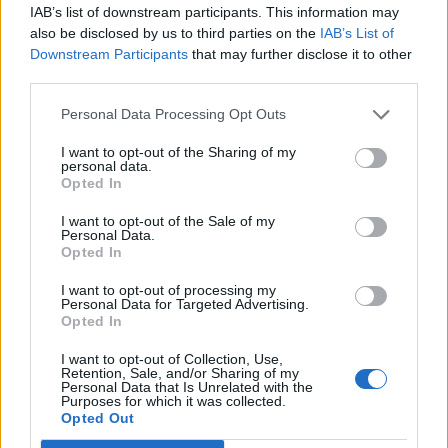
IAB’s list of downstream participants. This information may
számoltak be a hitelezésben, írja a PropertyEu.
also be disclosed by us to third parties on the
IAB’s List of
Downstream Participants
that may further disclose it to other
A német Aareal banknak év/év alapon 10%-os hitelezési
third parties.
növekedés mellett 3,2 milliárd euróra nőtt a kihelyezett
hitelállománya 2011 első fél évében. A legnagyobb
Personal Data Processing Opt Outs
mértékű növekedést, 1,8 milliárd euró, 2011 második
I want to opt-out of the Sharing of my
negyedévében regisztrálták, annak ellenére, hogy
personal data.
növekedett a válság és a vele járó negatív piaci hangulat
Opted In
Európában és az USA-ban is. A 2011 második...
I want to opt-out of the Sale of my
Personal Data.
Opted In
KEDVES OLVASÓNK!
I want to opt-out of processing my
A keresett cikk a portfolio.hu hírarchívumához
Personal Data for Targeted Advertising.
Opted In
tartozik, melynek olvasása előfizetéses
regisztrációhoz kötött.
I want to opt-out of Collection, Use,
Retention, Sale, and/or Sharing of my
Personal Data that Is Unrelated with the
Az előfizetés a következőket tartalmazza:
Purposes for which it was collected.
Portfolio.hu teljes cikkarchívum
Opted Out
Kötéslisták: BÉT elmúlt 2 év napon belüli