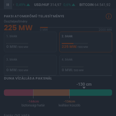
F
363,50
0,49%
USD/HUF
314,97
0,6%
BITCOIN
64 541,92
-0
PAKSI ATOMERŐMŰ TELJESÍTMÉNYE
Összteljesítmény
225 MW
0 MW
2000 MW
1. blokk
2. blokk
0 MW
225 MW
/ 500 MW
/ 500 MW
3. blokk
4. blokk
0 MW
0 MW
/ 500 MW
/ 500 MW
DUNA VÍZÁLLÁSA PAKSNÁL
-130 cm
-144cm
-134cm
biztonsági határ
leállási küszöb
Forrás: OVF, HAEA