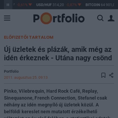
F
363,17
-0,61%
USD/HUF
314,20
-0,87%
BITCOIN
64 901,01
ELŐFIZETŐI TARTALOM
Új üzletek és plázák, amik még az
idén érkeznek - Utána nagy csönd
Portfolio
2011. augusztus 25. 09:13
Pinko, Vilebrequin, Hard Rock Café, Replay,
Sinequanone, French Connection, Stefanel csak
néhány az idén megnyíló új üzletek közül. A
belföldi kereslet nem mutatott érzékelhető