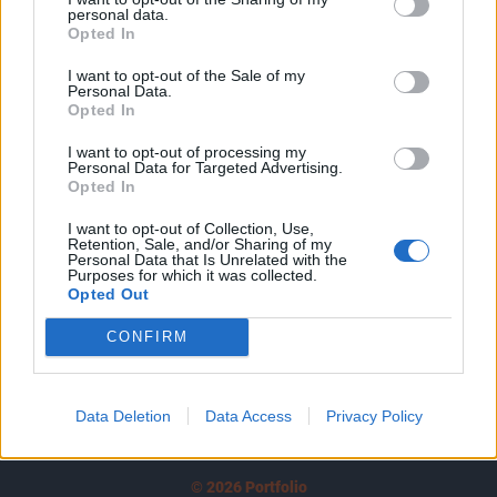
personal data.
tartozik, melynek olvasása előfizetéses
Opted In
regisztrációhoz kötött.
I want to opt-out of the Sale of my
Personal Data.
Az előfizetés a következőket tartalmazza:
Opted In
Portfolio.hu teljes cikkarchívum
Kötéslisták: BÉT elmúlt 2 év napon belüli
I want to opt-out of processing my
Personal Data for Targeted Advertising.
kötéslistái
Opted In
I want to opt-out of Collection, Use,
Előfizetés
Retention, Sale, and/or Sharing of my
Personal Data that Is Unrelated with the
Purposes for which it was collected.
Opted Out
MÁR ELŐFIZETŐNK VAGY?
BEJELENTKEZÉS
CONFIRM
Data Deletion
Data Access
Privacy Policy
© 2026 Portfolio