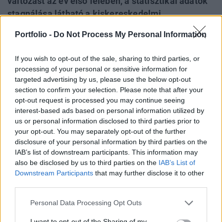
változást az év első felében, a statisztikai adatok
stagnálása látható a kiskereskedelmi
forgalomban az előző év azonos időszakához
Portfolio -
Do Not Process My Personal Information
viszonyítva. Nem érződött semmilyen pozitív
hatása az év eleji SZJA változásoknak sem, és úgy
If you wish to opt-out of the sale, sharing to third parties, or
tűnik, hogy a kilábalás a jelenlegi helyzetből egy
processing of your personal or sensitive information for
elhúzódó folyamat lesz.
targeted advertising by us, please use the below opt-out
section to confirm your selection. Please note that after your
"A piaci szereplők alkalmazkodtak a helyzethez, és várják
opt-out request is processed you may continue seeing
interest-based ads based on personal information utilized by
az előbb-utóbb elkerülhetetlen fellendülést. A piac vegyes
us or personal information disclosed to third parties prior to
képet mutat, mivel néhány helyszín - különösen a jól
your opt-out. You may separately opt-out of the further
kigondolt stratégiával rendelkező, jó elhelyezkedésű
disclosure of your personal information by third parties on the
projektek - fejlődik, sőt akár virágzik is, míg más
IAB’s list of downstream participants. This information may
bevásárlóközpontok még mindig szenvednek a válság
also be disclosed by us to third parties on the
IAB’s List of
hatásaitól." - mondta Koroknai Szabolcs...
Downstream Participants
that may further disclose it to other
third parties.
KEDVES OLVASÓNK!
Personal Data Processing Opt Outs
A keresett cikk a portfolio.hu hírarchívumához
I want to opt-out of the Sharing of my