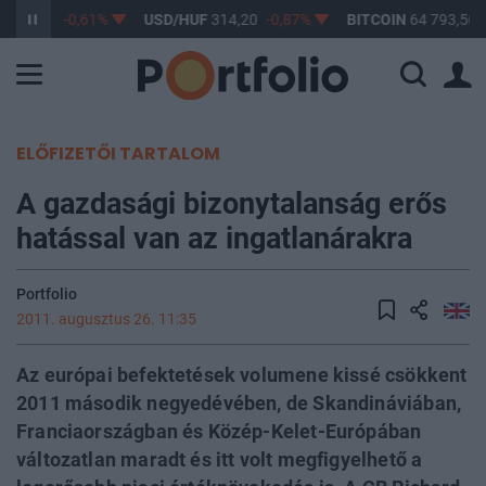
F
363,17
-0,61%
USD/HUF
314,20
-0,87%
BITCOIN
64 793,50
ELŐFIZETŐI TARTALOM
A gazdasági bizonytalanság erős
hatással van az ingatlanárakra
Portfolio
2011. augusztus 26. 11:35
Az európai befektetések volumene kissé csökkent
2011 második negyedévében, de Skandináviában,
Franciaországban és Közép-Kelet-Európában
változatlan maradt és itt volt megfigyelhető a