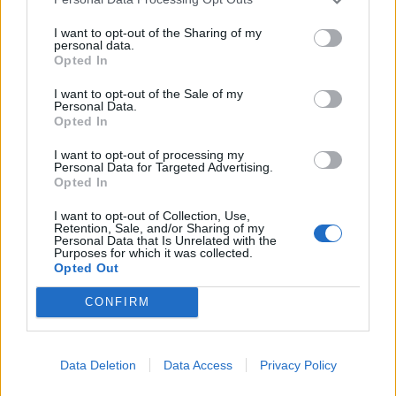
KEDVES OLVASÓNK!
I want to opt-out of the Sharing of my
personal data.
Opted In
A keresett cikk a portfolio.hu hírarchívumához
tartozik, melynek olvasása előfizetéses
I want to opt-out of the Sale of my
Personal Data.
regisztrációhoz kötött.
Opted In
Az előfizetés a következőket tartalmazza:
I want to opt-out of processing my
Portfolio.hu teljes cikkarchívum
Personal Data for Targeted Advertising.
Opted In
Kötéslisták: BÉT elmúlt 2 év napon belüli
kötéslistái
I want to opt-out of Collection, Use,
Retention, Sale, and/or Sharing of my
Personal Data that Is Unrelated with the
Purposes for which it was collected.
Előfizetés
Opted Out
CONFIRM
MÁR ELŐFIZETŐNK VAGY?
BEJELENTKEZÉS
Data Deletion
Data Access
Privacy Policy