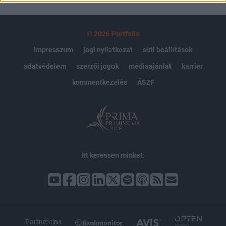
© 2026 Portfolio
impresszum
jogi nyilatkozat
süti beállítások
adatvédelem
szerzői jogok
médiaajánlat
karrier
kommentkezelés
ÁSZF
Itt keressen minket:
Partnereink