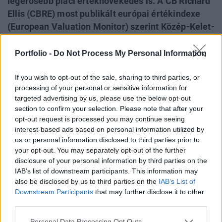
legerősebb piaci értéknövekedés is. A CB Richard
Ellis (CBRE) most publikált európai értékindexe
(European Valuation Monitor) szerint Közép-Kelet-
Európában egy negyedév alatt közel 1%-kal
emelkedett az ingatlanok értéke, míg
Portfolio -
Do Not Process My Personal Information
Hollandiában átlagban 3,6%-kal csökkent. Dél-
If you wish to opt-out of the sale, sharing to third parties, or
Európában és Írországban, Spanyolországban és
processing of your personal or sensitive information for
Olaszországban is lefelé mozdultak az
targeted advertising by us, please use the below opt-out
ingatlanértékek.
section to confirm your selection. Please note that after your
opt-out request is processed you may continue seeing
Az elmúlt negyedévekben a kiskereskedelmi szektor
interest-based ads based on personal information utilized by
mutatta a legjobb teljesítményt, és ez a trend folytatódott -
us or personal information disclosed to third parties prior to
2011 második negyedévében a kiskereskedelmi ingatlanok
your opt-out. You may separately opt-out of the further
disclosure of your personal information by third parties on the
esetében volt egyedül értéknövekedés (+0,8%), ami
IAB’s list of downstream participants. This information may
összesen 3,5 százalékos éves növekedést jelent. Ugyan
also be disclosed by us to third parties on the
IAB’s List of
éves szinten az irodapiacon is pozitív a növekedés (2%),
Downstream Participants
that may further disclose it to other
2011 második negyedévében 0,2 százalékos
third parties.
értékcsökkenés...
Personal Data Processing Opt Outs