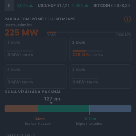
365,70
0,08%
USD/HUF
317,21
0,08%
BITCOIN
64 838,33
0,
PAKSI ATOMERŐMŰ TELJESÍTMÉNYE
Összteljesítmény
225 MW
0 MW
2000 MW
1. blokk
2. blokk
0 MW
225 MW
/ 500 MW
/ 500 MW
3. blokk
4. blokk
0 MW
0 MW
/ 500 MW
/ 500 MW
DUNA VÍZÁLLÁSA PAKSNÁL
-127 cm
-134cm
-107cm
leállási küszöb
teljes működés
Forrás: OVF, HAEA