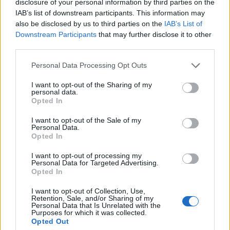
disclosure of your personal information by third parties on the
Krónika című kolozsvári napilap internetes
IAB’s list of downstream participants. This information may
oldalára hivatkozva az MTI.
also be disclosed by us to third parties on the
IAB’s List of
Downstream Participants
that may further disclose it to other
Közel felére csökkentek Kolozsváron az ingatlanárak 2008
third parties.
óta, elsősorban a kétszobás lakásokat és a garzonokat
Personal Data Processing Opt Outs
keresik a vevők - írja a lap. A garzonok ára 25-30 ezer
eurónál (6,75-8,1 millió forint) kezdődik. Nagyváradon 2008
I want to opt-out of the Sharing of my
personal data.
óta éves átlagban nagyjából 10 százalékos az áresés. A
Opted In
magyar határ közelében található városban a lakások ára
20 százalékkal alacsonyabb...
I want to opt-out of the Sale of my
Personal Data.
Opted In
KEDVES OLVASÓNK!
I want to opt-out of processing my
Personal Data for Targeted Advertising.
A keresett cikk a portfolio.hu hírarchívumához
Opted In
tartozik, melynek olvasása előfizetéses
I want to opt-out of Collection, Use,
regisztrációhoz kötött.
Retention, Sale, and/or Sharing of my
Personal Data that Is Unrelated with the
Purposes for which it was collected.
Az előfizetés a következőket tartalmazza:
Opted Out
Portfolio.hu teljes cikkarchívum