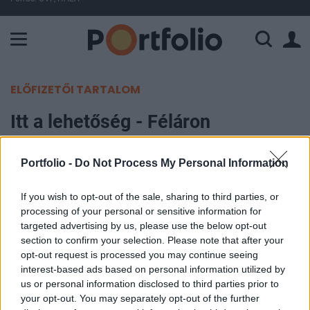
A Paksi Atomerőmű összteljesítménye 225 MW. A Duna vízállá
ELŐFIZETŐI TARTALOM
Itt a lehetőség - Féláron
vásárolhatunk erdélyi ingatlanokat
Portfolio -
Do Not Process My Personal Information
Portfolio
2011. szeptember 07. 14:22
If you wish to opt-out of the sale, sharing to third parties, or
processing of your personal or sensitive information for
targeted advertising by us, please use the below opt-out
Románia más régióihoz hasonlóan Erdélyben és a
section to confirm your selection. Please note that after your
Partiumban is folyamatos az ingatlanárak
opt-out request is processed you may continue seeing
csökkenése a 2008 óta tartó nemzetközi
interest-based ads based on personal information utilized by
us or personal information disclosed to third parties prior to
gazdasági válság miatt. Alig három év alatt 20-50
your opt-out. You may separately opt-out of the further
százalékkal lettek olcsóbbak a lakások - írja a