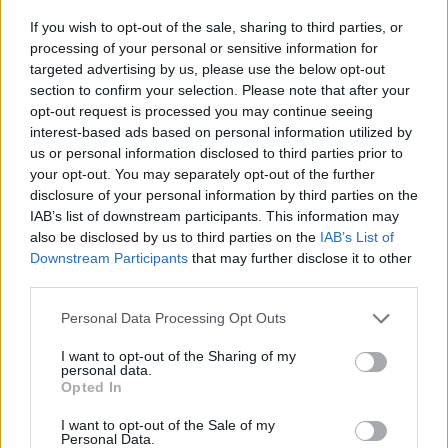
A C&W egy jelentős amerikai bank képviseletében
If you wish to opt-out of the sale, sharing to third parties, or
hozzávetőlegesen 10 000 négyzetméterre tárgyalt bérleti
processing of your personal or sensitive information for
szerződés hosszabbítást, az S IMMO tulajdonában lévő
targeted advertising by us, please use the below opt-out
section to confirm your selection. Please note that after your
River Estates irodaházban. A másik C&W által képviselt
opt-out request is processed you may continue seeing
jelentős irodabérlő a világ egyik legnagyobb mobil
interest-based ads based on personal information utilized by
szolgáltatója, amely 8200 négyzetméteren újította meg
us or personal information disclosed to third parties prior to
szerződését az Orco Endurance Fund tulajdonában lévő...
your opt-out. You may separately opt-out of the further
disclosure of your personal information by third parties on the
IAB’s list of downstream participants. This information may
KEDVES OLVASÓNK!
also be disclosed by us to third parties on the
IAB’s List of
Downstream Participants
that may further disclose it to other
A keresett cikk a portfolio.hu hírarchívumához
third parties.
tartozik, melynek olvasása előfizetéses
regisztrációhoz kötött.
Personal Data Processing Opt Outs
Az előfizetés a következőket tartalmazza:
I want to opt-out of the Sharing of my
personal data.
Portfolio.hu teljes cikkarchívum
Opted In
Kötéslisták: BÉT elmúlt 2 év napon belüli
I want to opt-out of the Sale of my
kötéslistái
Personal Data.