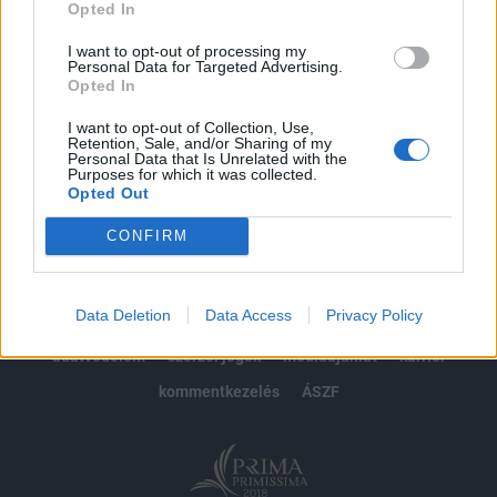
Opted In
Előfizetés
I want to opt-out of processing my
Personal Data for Targeted Advertising.
Opted In
MÁR ELŐFIZETŐNK VAGY?
BEJELENTKEZÉS
I want to opt-out of Collection, Use,
Retention, Sale, and/or Sharing of my
Personal Data that Is Unrelated with the
Purposes for which it was collected.
Opted Out
CONFIRM
© 2026 Portfolio
Data Deletion
Data Access
Privacy Policy
impresszum
jogi nyilatkozat
süti beállítások
adatvédelem
szerzői jogok
médiaajánlat
karrier
kommentkezelés
ÁSZF