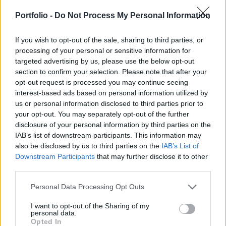
évekhez hasonlóan alakult: az üdülőrégió
szolgáltatói összességében bizakodóak az idei
Portfolio -
Do Not Process My Personal Information
szezont illetően, amit a tavalyinál jobb időjárás
reményére alapoznak, írja az MTI.
If you wish to opt-out of the sale, sharing to third parties, or
processing of your personal or sensitive information for
targeted advertising by us, please use the below opt-out
Horváth Gyula, a Balatoni Hajózási Zrt. vezérigazgatója
section to confirm your selection. Please note that after your
elmondta: a Szántód és Tihany között egész évben
opt-out request is processed you may continue seeing
közlekedő kompon június 20-ig 192 897 utast és 75 546
interest-based ads based on personal information utilized by
járművet szállítottak, ami egyformán 9 százalékos
us or personal information disclosed to third parties prior to
forgalomnövekedés az előző év azonos időszakához
your opt-out. You may separately opt-out of the further
képest. A tavasszal fokozatosan beindult személyhajókon
disclosure of your personal information by third parties on the
eddig 87 539 utas utazott, ami 5 százalékos növekedés...
IAB’s list of downstream participants. This information may
also be disclosed by us to third parties on the
IAB’s List of
Downstream Participants
that may further disclose it to other
KEDVES OLVASÓNK!
third parties.
A keresett cikk a portfolio.hu hírarchívumához
Personal Data Processing Opt Outs
tartozik, melynek olvasása előfizetéses
I want to opt-out of the Sharing of my
regisztrációhoz kötött.
personal data.
Opted In