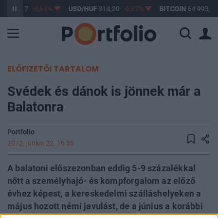
UF
363,17
-0,61%
USD/HUF
314,20
-0,87%
BITCOIN
64 993,18
ELŐFIZETŐI TARTALOM
Svédek és dánok is jönnek már a
Balatonra
Portfolio
2012. június 22. 16:55
A balatoni előszezonban eddig 5-9 százalékkal
nőtt a személyhajó- és kompforgalom az előző
évhez képest, a kereskedelmi szálláshelyeken a
május hozott némi javulást, de a június a korábbi