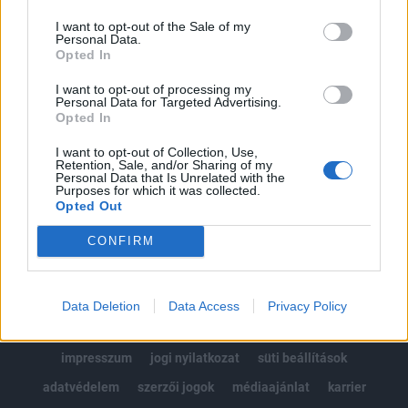
Az előfizetés a következőket tartalmazza:
I want to opt-out of the Sale of my
Portfolio.hu teljes cikkarchívum
Personal Data.
Kötéslisták: BÉT elmúlt 2 év napon belüli
Opted In
kötéslistái
I want to opt-out of processing my
Personal Data for Targeted Advertising.
Opted In
Előfizetés
I want to opt-out of Collection, Use,
Retention, Sale, and/or Sharing of my
Personal Data that Is Unrelated with the
MÁR ELŐFIZETŐNK VAGY?
BEJELENTKEZÉS
Purposes for which it was collected.
Opted Out
CONFIRM
Data Deletion
Data Access
Privacy Policy
© 2026 Portfolio
impresszum
jogi nyilatkozat
süti beállítások
adatvédelem
szerzői jogok
médiaajánlat
karrier