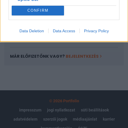
Portfolio.hu teljes cikkarchívum
CONFIRM
Kötéslisták: BÉT elmúlt 2 év napon belüli
kötéslistái
Data Deletion
Data Access
Privacy Policy
Előfizetés
MÁR ELŐFIZETŐNK VAGY?
BEJELENTKEZÉS
© 2026 Portfolio
impresszum
jogi nyilatkozat
süti beállítások
adatvédelem
szerzői jogok
médiaajánlat
karrier