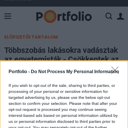
A Paksi Atomerőmű összteljesítménye 226 MW. A Duna vízállá
ELŐFIZETŐI TARTALOM
Többszobás lakásokra vadásztak
az egyetemisták - Csökkentek az
árak is
Portfolio -
Do Not Process My Personal Information
Portfolio
If you wish to opt-out of the sale, sharing to third parties, or
2012. augusztus 29. 08:50
processing of your personal or sensitive information for
targeted advertising by us, please use the below opt-out
section to confirm your selection. Please note that after your
A finisébe érkezett a felsőoktatásba jelentkezők
opt-out request is processed you may continue seeing
albérletrohama augusztusban. A Duna House
interest-based ads based on personal information utilized by
adataiból az derül ki, hogy inkább a nagyobb
us or personal information disclosed to third parties prior to
méretű, többszobás lakások kerültek fókuszba,
your opt-out. You may separately opt-out of the further