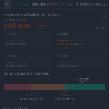
F
365,45
1,03%
USD/HUF
317,17
1,31%
BITCOIN
64 405,28
-
PAKSI ATOMERŐMŰ TELJESÍTMÉNYE
Összteljesítmény
226 MW
0 MW
2000 MW
1. blokk
2. blokk
0 MW
226 MW
/ 500 MW
/ 500 MW
3. blokk
4. blokk
0 MW
0 MW
/ 500 MW
/ 500 MW
DUNA VÍZÁLLÁSA PAKSNÁL
-129 cm
-144cm
-134cm
biztonsági határ
leállási küszöb
Forrás: OVF, HAEA