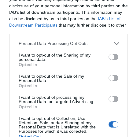
disclosure of your personal information by third parties on the
amelyeket többen összeállva vettek ki a leendő
IAB’s list of downstream participants. This information may
hallgatók.
also be disclosed by us to third parties on the
IAB’s List of
Downstream Participants
that may further disclose it to other
A Duna House összehasonlította a 2012 első féléves
third parties.
albérleti piac adatait az augusztusi értékekkel, amely így
megmutatja, hogy a szokásos bérlakás forgalomhoz
Personal Data Processing Opt Outs
képest milyen eltéréseket hozott a felsőoktatásban
I want to opt-out of the Sharing of my
szeptemberben kezdők rohama. Az elmúlt évek
personal data.
tapasztalatai alapján a diákok egy része a kis
Opted In
garzonlakásokat kereste, mások többen összeállva
I want to opt-out of the Sale of my
igyekeztek nagyobb, többszobás...
Personal Data.
Opted In
I want to opt-out of processing my
KEDVES OLVASÓNK!
Personal Data for Targeted Advertising.
Opted In
A keresett cikk a portfolio.hu hírarchívumához
tartozik, melynek olvasása előfizetéses
I want to opt-out of Collection, Use,
Retention, Sale, and/or Sharing of my
regisztrációhoz kötött.
Personal Data that Is Unrelated with the
Purposes for which it was collected.
Opted Out
Az előfizetés a következőket tartalmazza: