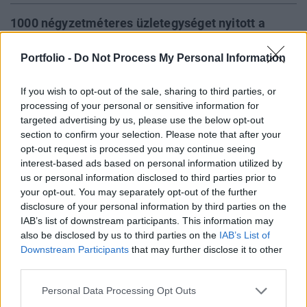
1000 négyzetméteres üzletegységet nyitott a
Praktiker Komáromban mintegy 50 milliós
Portfolio -
Do Not Process My Personal Information
beruházás keretében. A 21. magyarországi áruház
egyben a legkisebb is a Praktiker hazai
If you wish to opt-out of the sale, sharing to third parties, or
történetében. Az új üzletegységben euróval is
processing of your personal or sensitive information for
lehet fizetni.
targeted advertising by us, please use the below opt-out
section to confirm your selection. Please note that after your
Megkezdte Észak-Dunántúlon is a kisáruház
opt-out request is processed you may continue seeing
koncepciójának tesztjét a Praktiker azzal, hogy megnyitotta
interest-based ads based on personal information utilized by
új üzletegységét a szlovák-magyar határon fekvő
us or personal information disclosed to third parties prior to
Komáromban. A Klapka György úti áruház bérleményként
your opt-out. You may separately opt-out of the further
disclosure of your personal information by third parties on the
fog működni, s 1000 négyzetméteren szolgálja ki a
IAB’s list of downstream participants. This information may
vásárlókat. Ez a Praktiker történetének legkisebb áruháza
also be disclosed by us to third parties on the
IAB’s List of
Magyarországon az 1998-as piacra lépés óta. Az
Downstream Participants
that may further disclose it to other
üzletegység...
third parties.
Personal Data Processing Opt Outs
KEDVES OLVASÓNK!