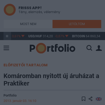
FRISSS APP!
Tény, elemzés, vélemény
MOST NEM
LETÖLTÖM
63,17
-0,61%
USD/HUF
314,20
-0,87%
BITCOIN
64 860,34
-0
ELŐFIZETŐI TARTALOM
Komáromban nyitott új áruházat a
Praktiker
Portfolio
2013. január 03. 16:10