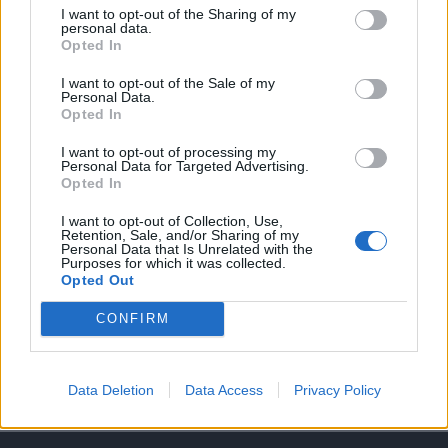
I want to opt-out of the Sharing of my
A keresett cikk a portfolio.hu hírarchívumához
personal data.
Opted In
tartozik, melynek olvasása előfizetéses
regisztrációhoz kötött.
I want to opt-out of the Sale of my
Personal Data.
Opted In
Az előfizetés a következőket tartalmazza:
Portfolio.hu teljes cikkarchívum
I want to opt-out of processing my
Kötéslisták: BÉT elmúlt 2 év napon belüli
Personal Data for Targeted Advertising.
Opted In
kötéslistái
I want to opt-out of Collection, Use,
Retention, Sale, and/or Sharing of my
Előfizetés
Personal Data that Is Unrelated with the
Purposes for which it was collected.
Opted Out
MÁR ELŐFIZETŐNK VAGY?
BEJELENTKEZÉS
CONFIRM
Data Deletion
Data Access
Privacy Policy