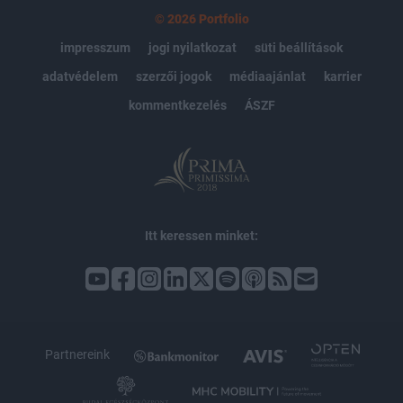
© 2026 Portfolio
impresszum
jogi nyilatkozat
süti beállítások
adatvédelem
szerzői jogok
médiaajánlat
karrier
kommentkezelés
ÁSZF
Itt keressen minket:
Partnereink