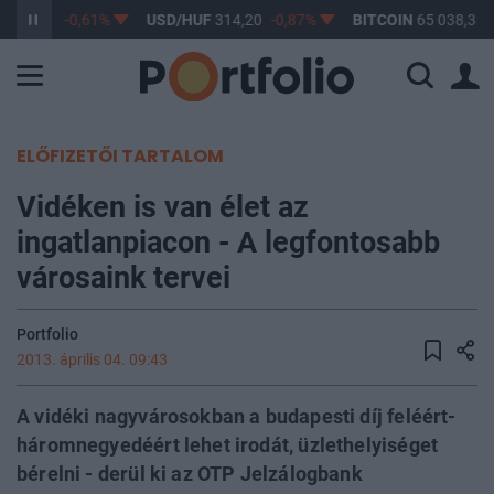
F
363,17
-0,61%
USD/HUF
314,20
-0,87%
BITCOIN
65 038,35
ELŐFIZETŐI TARTALOM
Vidéken is van élet az
ingatlanpiacon - A legfontosabb
városaink tervei
Portfolio
2013. április 04. 09:43
A vidéki nagyvárosokban a budapesti díj feléért-
háromnegyedéért lehet irodát, üzlethelyiséget
bérelni - derül ki az OTP Jelzálogbank