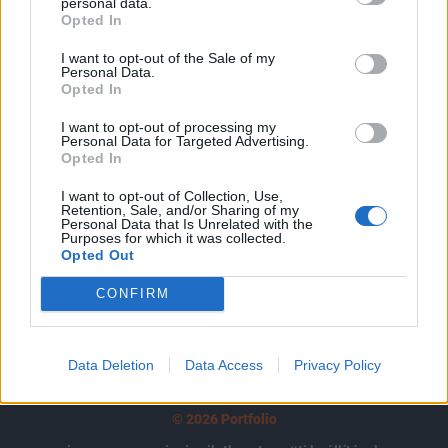
tartozik, melynek olvasása előfizetéses
personal data.
Opted In
regisztrációhoz kötött.
I want to opt-out of the Sale of my
Az előfizetés a következőket tartalmazza:
Personal Data.
Opted In
Portfolio.hu teljes cikkarchívum
Kötéslisták: BÉT elmúlt 2 év napon belüli
I want to opt-out of processing my
kötéslistái
Personal Data for Targeted Advertising.
Opted In
Előfizetés
I want to opt-out of Collection, Use,
Retention, Sale, and/or Sharing of my
Personal Data that Is Unrelated with the
Purposes for which it was collected.
Opted Out
MÁR ELŐFIZETŐNK VAGY?
BEJELENTKEZÉS
CONFIRM
Data Deletion
Data Access
Privacy Policy
© 2026 Portfolio