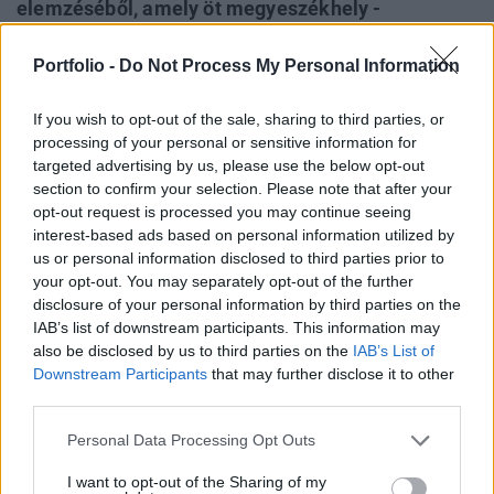
elemzéséből, amely öt megyeszékhely -
Debrecen, Győr, Miskolc, Szeged és
Székesfehérvár - kereskedelmi ingatlanpiacát
Portfolio -
Do Not Process My Personal Information
vizsgálta. A városok szinte mindegyikében
If you wish to opt-out of the sale, sharing to third parties, or
várhatók jelentős fejlesztések az elkövetkező
processing of your personal or sensitive information for
években.
targeted advertising by us, please use the below opt-out
section to confirm your selection. Please note that after your
Irodakínálat tekintetében kilóg a vidéki nagyvárosok közül
opt-out request is processed you may continue seeing
Miskolc és Debrecen, kiskereskedelmi ingatlanokból utóbbi
interest-based ads based on personal information utilized by
mellett Szegeden áll rendelkezésre a legnagyobb terület,
us or personal information disclosed to third parties prior to
míg az ipari parkok terén Székesfehérvár és Győr
your opt-out. You may separately opt-out of the further
disclosure of your personal information by third parties on the
rendelkezik a legszélesebb kínálattal. Mindez az OTP
IAB’s list of downstream participants. This information may
Jelzálogbank frissen publikált felméréséből derül ki, amely
also be disclosed by us to third parties on the
IAB’s List of
első körben öt megyeszékhely...
Downstream Participants
that may further disclose it to other
third parties.
KEDVES OLVASÓNK!
Personal Data Processing Opt Outs
A keresett cikk a portfolio.hu hírarchívumához
I want to opt-out of the Sharing of my