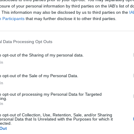
 olyanok, akik Magyarország egyik legdinamikusabban 
losure of your personal information by third parties on the IAB’s list of
ak.
. This information may also be disclosed by us to third parties on the
IA
Participants
that may further disclose it to other third parties.
tendenciákat, jobbára elkeserítő képet mutató hazai lakáspiaci h
 mellett) úgy tűnik, hogy csak a nyugati országrész, illetve eg
ő város vonhatja ki magát. Gondolunk itt pl. természetesen K
l Data Processing Opt Outs
re. A Magyarország egyik legdinamikusabban fejlődő csücskéne
o opt-out of the Sharing of my personal data.
In
ASÓNK!
a portfolio.hu hírarchívumához tartozik, melynek olvasása előf
o opt-out of the Sale of my Personal Data.
ötött.
In
övetkezőket tartalmazza:
to opt-out of processing my Personal Data for Targeted
ing.
 teljes cikkarchívum
In
 BÉT elmúlt 2 év napon belüli
o opt-out of Collection, Use, Retention, Sale, and/or Sharing
ersonal Data that Is Unrelated with the Purposes for which it
lected.
Out
Előfizetés