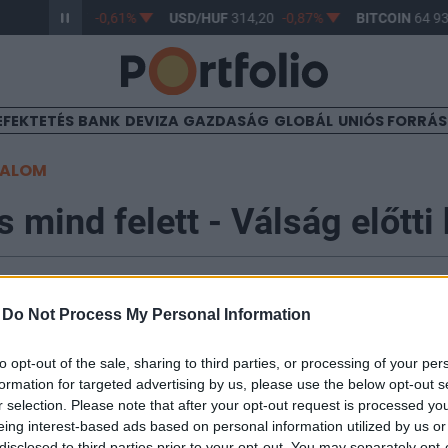
R/HUF
363,17
-0,61%
USD/HUF
314,20
-0,87%
BITCOIN
64 93
EFEKTETÉS
BANK
DEVIZA
GAZDASÁG
GLOBÁL
UNIÓS FORRÁ
TALOM
s mind felett - Válság előtti
6:55
-
Do Not Process My Personal Information
piaci statisztikákat böngészve többnyire lehangoló kép
to opt-out of the sale, sharing to third parties, or processing of your per
 túl érzékelhető, kézzel fogható fejlődéstől, a gombam
formation for targeted advertising by us, please use the below opt-out s
edig már igazán elszoktunk. Üdítő színfoltokkal azon
r selection. Please note that after your opt-out request is processed y
eing interest-based ads based on personal information utilized by us or
ndig találkozunk. Ezek egyikét vettük most górcső alá
disclosed to third parties prior to your opt-out. You may separately opt-