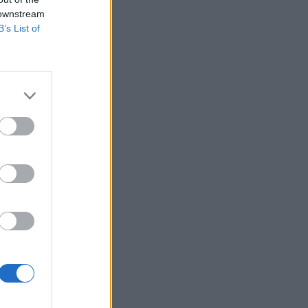
fejlődő
 downstream
B’s List of
elyzet alól (egyes
y-egy, nagyobb
ecskemétre,
k...
izetéses