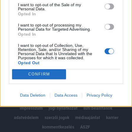
Portfolio.hu teljes cikkarchívum
I want to opt-out of the Sale of my
Personal Data.
Kötéslisták: BÉT elmúlt 2 év napon belüli
Opted In
kötéslistái
I want to opt-out of processing my
Personal Data for Targeted Advertising.
Előfizetés
Opted In
I want to opt-out of Collection, Use,
Retention, Sale, and/or Sharing of my
MÁR ELŐFIZETŐNK VAGY?
BEJELENTKEZÉS
Personal Data that Is Unrelated with the
Purposes for which it was collected.
Opted Out
CONFIRM
Data Deletion
Data Access
Privacy Policy
© 2026 Portfolio
impresszum
jogi nyilatkozat
süti beállítások
adatvédelem
szerzői jogok
médiaajánlat
karrier
kommentkezelés
ÁSZF