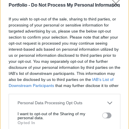
bruttó árbevételt vár a tavalyi 41,16 milliárd forint
Portfolio -
Do Not Process My Personal Information
után. A Euronics a műszaki cikkek piacán 2014-
ben 6-8 százalék körüli piacbővülésre számít.
If you wish to opt-out of the sale, sharing to third parties, or
processing of your personal or sensitive information for
A cég szerdai budapesti sajtótájékoztatóján Fajcsi Róbert
targeted advertising by us, please use the below opt-out
kereskedelmi vezető hangsúlyozta: 64 üzletük van
section to confirm your selection. Please note that after your
Magyarországon, ezt szeretnék 2016 elejére 138-ra növelni.
opt-out request is processed you may continue seeing
Hozzáfűzte: a 138 üzletből 98 lesz saját, 40 pedig
interest-based ads based on personal information utilized by
us or personal information disclosed to third parties prior to
franchise üzlet, utóbbiak elsősorban a 20 ezer lakos alatti
your opt-out. You may separately opt-out of the further
településeken. Elmondta, 742 alkalmazottat foglalkoztat a
disclosure of your personal information by third parties on the
Vöröskő Kft., az elsősorban az ország...
IAB’s list of downstream participants. This information may
also be disclosed by us to third parties on the
IAB’s List of
Downstream Participants
that may further disclose it to other
KEDVES OLVASÓNK!
third parties.
A keresett cikk a portfolio.hu hírarchívumához
Personal Data Processing Opt Outs
tartozik, melynek olvasása előfizetéses
regisztrációhoz kötött.
I want to opt-out of the Sharing of my
personal data.
Opted In
Az előfizetés a következőket tartalmazza: