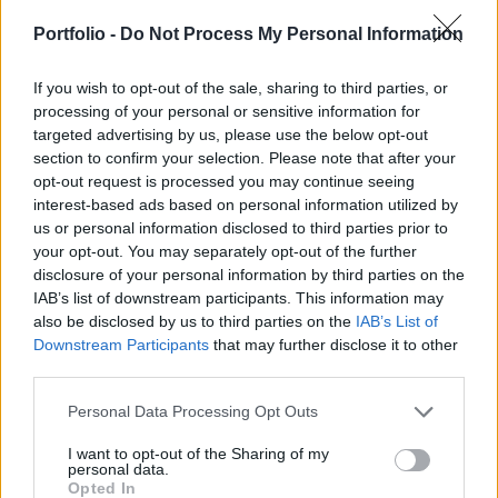
felkaptuk a fejünket. Mit is jelenthet ez? Jövőre
már bárki a Matolcsy-féle "ingyelhitel"-hez
Portfolio -
Do Not Process My Personal Information
hasonló program segítségével építheti fel új
házát? Szerintünk akár ezt is jelentheti.
If you wish to opt-out of the sale, sharing to third parties, or
processing of your personal or sensitive information for
targeted advertising by us, please use the below opt-out
Property Investment Forum 2026A hazai ingatlanpiac
section to confirm your selection. Please note that after your
legnagyobb üzleti és networking találkozója! Idén a 22.
opt-out request is processed you may continue seeing
alkalommal!Információ és jelentkezésA hazai lakáspiacról
interest-based ads based on personal information utilized by
többet is megtudhat, ha jelentkezik a november 28-ai,
us or personal information disclosed to third parties prior to
Portfolio.hu Property Investment Forumra, ahol a szakma
your opt-out. You may separately opt-out of the further
legfontosabb képviselői beszélgetnek a lakáspiac jelenéről
disclosure of your personal information by third parties on the
és jövőjéről. "Mi is jobban örülnénk...
IAB’s list of downstream participants. This information may
also be disclosed by us to third parties on the
IAB’s List of
Downstream Participants
that may further disclose it to other
KEDVES OLVASÓNK!
third parties.
A keresett cikk a portfolio.hu hírarchívumához
Personal Data Processing Opt Outs
tartozik, melynek olvasása előfizetéses
I want to opt-out of the Sharing of my
regisztrációhoz kötött.
personal data.
Opted In