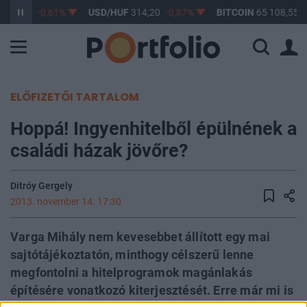
363,17
-0,61%
USD/HUF
314,20
-0,87%
BITCOIN
65 108,55
0
ELŐFIZETŐI TARTALOM
Hoppá! Ingyenhitelből épülnének a
családi házak jövőre?
Ditróy Gergely
2013. november 14. 17:30
Varga Mihály nem kevesebbet állított egy mai
sajtótájékoztatón, minthogy célszerű lenne
megfontolni a hitelprogramok magánlakás
építésére vonatkozó kiterjesztését. Erre már mi is