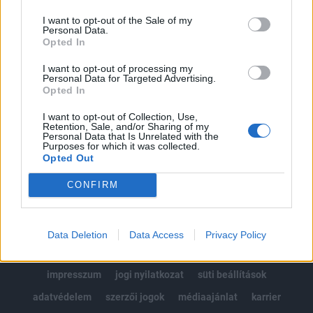
Az előfizetés a következőket tartalmazza:
I want to opt-out of the Sale of my
Portfolio.hu teljes cikkarchívum
Personal Data.
Kötéslisták: BÉT elmúlt 2 év napon belüli
Opted In
kötéslistái
I want to opt-out of processing my
Personal Data for Targeted Advertising.
Opted In
Előfizetés
I want to opt-out of Collection, Use,
Retention, Sale, and/or Sharing of my
Personal Data that Is Unrelated with the
MÁR ELŐFIZETŐNK VAGY?
BEJELENTKEZÉS
Purposes for which it was collected.
Opted Out
CONFIRM
Data Deletion
Data Access
Privacy Policy
© 2026 Portfolio
impresszum
jogi nyilatkozat
süti beállítások
adatvédelem
szerzői jogok
médiaajánlat
karrier