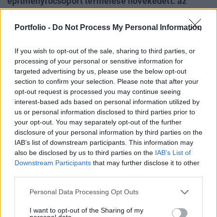
építményfőcsoport termelése növekedett: az
épületeké 2,4, az egyéb építményeké 18,0%-kal.
Az építőipar termelői árai 2014. II. negyedévében
Portfolio -
Do Not Process My Personal Information
az előző év azonos időszakához viszonyítva 2,3%-
kal emelkedtek, áll a KSH legfrissebb
If you wish to opt-out of the sale, sharing to third parties, or
processing of your personal or sensitive information for
jelentésében.
targeted advertising by us, please use the below opt-out
section to confirm your selection. Please note that after your
Property Investment Forum 2026A hazai ingatlanpiac
opt-out request is processed you may continue seeing
legnagyobb üzleti és networking találkozója! Idén a 22.
interest-based ads based on personal information utilized by
alkalommal!Információ és jelentkezésAz építőipari
us or personal information disclosed to third parties prior to
termelés másfél éve tartó növekedése júniusban a korábbi
your opt-out. You may separately opt-out of the further
hónapokban megfigyelt nagyarányú bővüléshez képest
disclosure of your personal information by third parties on the
IAB’s list of downstream participants. This information may
kisebb mértékű volt. Ezt részben az épületek
also be disclosed by us to third parties on the
IAB’s List of
szerkezetépítését végző vállalkozások termelésének...
Downstream Participants
that may further disclose it to other
third parties.
KEDVES OLVASÓNK!
Personal Data Processing Opt Outs
A keresett cikk a portfolio.hu hírarchívumához
I want to opt-out of the Sharing of my
tartozik, melynek olvasása előfizetéses
personal data.