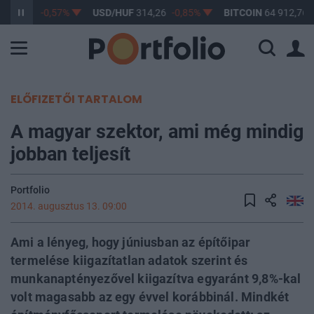
F
363,34
-0,57%
USD/HUF
314,26
-0,85%
BITCOIN
64 912,76
ELŐFIZETŐI TARTALOM
A magyar szektor, ami még mindig
jobban teljesít
Portfolio
2014. augusztus 13. 09:00
Ami a lényeg, hogy júniusban az építőipar
termelése kiigazítatlan adatok szerint és
munkanaptényezővel kiigazítva egyaránt 9,8%-kal
volt magasabb az egy évvel korábbinál. Mindkét