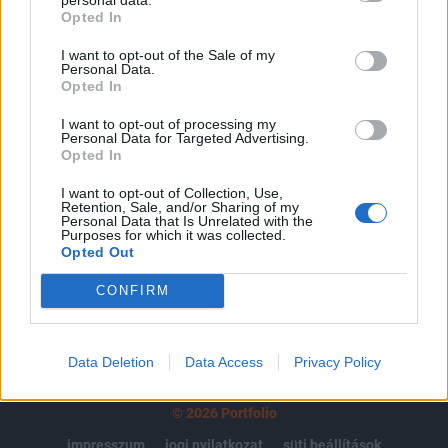
Opted In
regisztrációhoz kötött.
I want to opt-out of the Sale of my
Az előfizetés a következőket tartalmazza:
Personal Data.
Portfolio.hu teljes cikkarchívum
Opted In
Kötéslisták: BÉT elmúlt 2 év napon belüli
I want to opt-out of processing my
kötéslistái
Personal Data for Targeted Advertising.
Opted In
Előfizetés
I want to opt-out of Collection, Use,
Retention, Sale, and/or Sharing of my
Personal Data that Is Unrelated with the
Purposes for which it was collected.
Opted Out
MÁR ELŐFIZETŐNK VAGY?
BEJELENTKEZÉS
CONFIRM
Data Deletion
Data Access
Privacy Policy
© 2026 Portfolio
impresszum
jogi nyilatkozat
süti beállítások