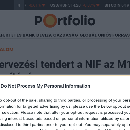
R/HUF
363,17
-0,61%
USD/HUF
314,20
-0,87%
BITCOIN
64 97
EFEKTETÉS
BANK
DEVIZA
GAZDASÁG
GLOBÁL
UNIÓS FORRÁ
TALOM
 tervezési tendert a NIF az 
osítására
-
Do Not Process My Personal Information
5:53
to opt-out of the sale, sharing to third parties, or processing of your per
formation for targeted advertising by us, please use the below opt-out s
r selection. Please note that after your opt-out request is processed y
ruktúra Fejlesztő (NIF) Zrt. nyílt közbeszerzést írt ki
eing interest-based ads based on personal information utilized by us or
vossá alakításának tervezésére - a felhívás a szerdai 
disclosed to third parties prior to your opt-out. You may separately opt-