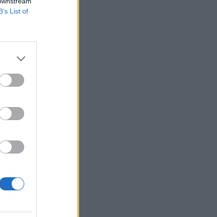
 downstream
B’s List of
utóúton sok a súlyos
i infrastruktúráért
vítés
izetéses