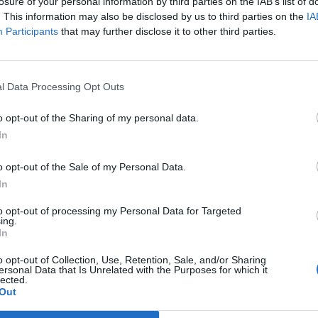
nt meg.
losure of your personal information by third parties on the IAB’s list of
. This information may also be disclosed by us to third parties on the
IA
az M1 autópályát a szlovák határral Pozsony előtt - összekötő a
Participants
that may further disclose it to other third parties.
ávúvá szélesítése már évek óta napirenden van. Völner Pál, akkor
tavaly november végén jelezte, hogy idén februárban elindul a bő
gedélyeztetése - ez azóta megtörtént. A...
l Data Processing Opt Outs
o opt-out of the Sharing of my personal data.
ASÓNK!
In
a portfolio.hu hírarchívumához tartozik, melynek olvasása előf
o opt-out of the Sale of my Personal Data.
ötött.
In
övetkezőket tartalmazza:
to opt-out of processing my Personal Data for Targeted
 teljes cikkarchívum
ing.
 BÉT elmúlt 2 év napon belüli
In
o opt-out of Collection, Use, Retention, Sale, and/or Sharing
ersonal Data that Is Unrelated with the Purposes for which it
lected.
Előfizetés
Out