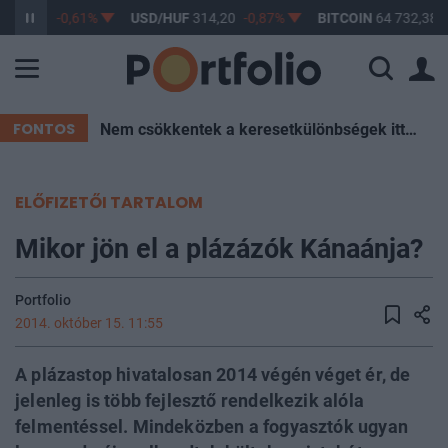
363,17
-0,61%
USD/HUF
314,20
-0,87%
BITCOIN
64 732,38
FONTOS
Nem csökkentek a keresetkülönbségek itthon az elmúlt két évtizedben – Mutatjuk az okokat
ELŐFIZETŐI TARTALOM
Mikor jön el a plázázók Kánaánja?
Portfolio
2014. október 15. 11:55
A plázastop hivatalosan 2014 végén véget ér, de
jelenleg is több fejlesztő rendelkezik alóla
felmentéssel. Mindeközben a fogyasztók ugyan