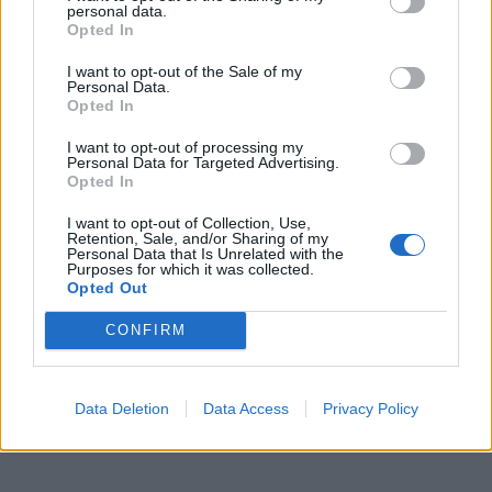
personal data.
KEDVES OLVASÓNK!
Opted In
A keresett cikk a portfolio.hu hírarchívumához
I want to opt-out of the Sale of my
tartozik, melynek olvasása előfizetéses
Personal Data.
Opted In
regisztrációhoz kötött.
I want to opt-out of processing my
Az előfizetés a következőket tartalmazza:
Personal Data for Targeted Advertising.
Portfolio.hu teljes cikkarchívum
Opted In
Kötéslisták: BÉT elmúlt 2 év napon belüli
I want to opt-out of Collection, Use,
kötéslistái
Retention, Sale, and/or Sharing of my
Personal Data that Is Unrelated with the
Purposes for which it was collected.
Opted Out
Előfizetés
CONFIRM
MÁR ELŐFIZETŐNK VAGY?
BEJELENTKEZÉS
Data Deletion
Data Access
Privacy Policy