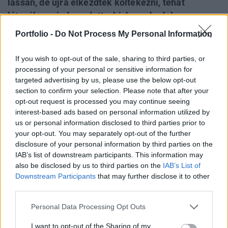
lassan, de újra elkezdtek költekezni, tehát
látszólag minden adott a kiskereskedelem
fellendüléséhez és ahhoz, hogy új
Portfolio -
Do Not Process My Personal Information
bevásárlóközpontok nőjenek ki a földből. De mi
kell ahhoz, hogy eljöjjön a plázázók Kánaánja és
If you wish to opt-out of the sale, sharing to third parties, or
mi vár a jövőben a vásárlókra? A bérlői oldal
processing of your personal or sensitive information for
targeted advertising by us, please use the below opt-out
fejtette ki véleményét a retail szektor hazai és
section to confirm your selection. Please note that after your
régiós jövőjéről az RICS Tea&Talk kerekasztal-
opt-out request is processed you may continue seeing
beszélgetésén.
interest-based ads based on personal information utilized by
us or personal information disclosed to third parties prior to
A kerekasztal-beszélgetés célja az volt, hogy a résztvevők
your opt-out. You may separately opt-out of the further
megismerjék a kiskereskedelmi szektor bérlői oldalának
disclosure of your personal information by third parties on the
álláspontját és terveit. Kiderült, hogy bár figyelembe veszik
IAB’s list of downstream participants. This information may
also be disclosed by us to third parties on the
IAB’s List of
a makrogazdasági indikátorokat és az egyes városok
Downstream Participants
that may further disclose it to other
jövedelmét, a kiskereskedelmi láncok sok esetben
third parties.
egyáltalán nem számadatok alapján döntenek arról, hogy
megjelenjenek-e egy adott országban. Van...
Personal Data Processing Opt Outs
I want to opt-out of the Sharing of my