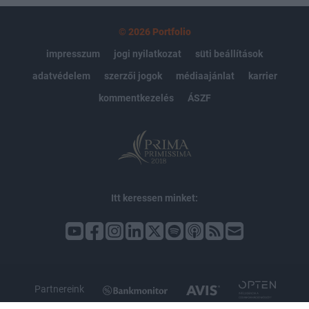
© 2026 Portfolio
impresszum
jogi nyilatkozat
süti beállítások
adatvédelem
szerzői jogok
médiaajánlat
karrier
kommentkezelés
ÁSZF
Itt keressen minket:
Partnereink