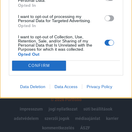
Personal Data.
Portfolio.hu teljes cikkarchívum
Opted In
Kötéslisták: BÉT elmúlt 2 év napon belüli
I want to opt-out of processing my
kötéslistái
Personal Data for Targeted Advertising.
Opted In
Előfizetés
I want to opt-out of Collection, Use,
Retention, Sale, and/or Sharing of my
Personal Data that Is Unrelated with the
Purposes for which it was collected.
MÁR ELŐFIZETŐNK VAGY?
BEJELENTKEZÉS
Opted Out
CONFIRM
Data Deletion
Data Access
Privacy Policy
© 2026 Portfolio
impresszum
jogi nyilatkozat
süti beállítások
adatvédelem
szerzői jogok
médiaajánlat
karrier
kommentkezelés
ÁSZF