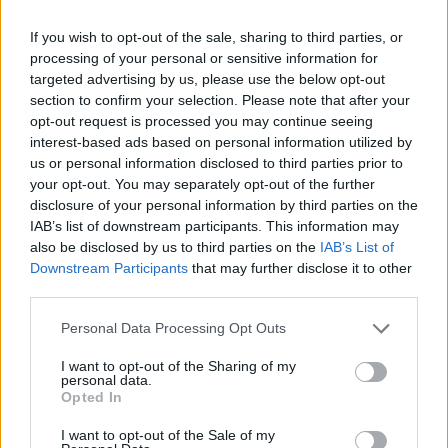
lakást vásárolt meg a budapesti Avenue Gardens
luxus társasházban - tudtuk meg Mező Zoltántól,
If you wish to opt-out of the sale, sharing to third parties, or
az At Home vezérigazgatójától.
processing of your personal or sensitive information for
targeted advertising by us, please use the below opt-out
A befektetői csoport összesen 39 lakást, 4 kiskereskedelmi
section to confirm your selection. Please note that after your
opt-out request is processed you may continue seeing
egységet, 70 parkolóhelyet és egy teljes wellness részleget
interest-based ads based on personal information utilized by
vásárolt meg. Az eladói oldalról az Orco Property képviselte
us or personal information disclosed to third parties prior to
a tulajdonos ingatlanalapot. A befektetők első számú
your opt-out. You may separately opt-out of the further
szempontja befektetésük minél gyorsabban történő
disclosure of your personal information by third parties on the
megtérülése volt, ezért esett a választásuk az Avenue
IAB’s list of downstream participants. This information may
Gardens prémium kategóriás társasházra....
also be disclosed by us to third parties on the
IAB’s List of
Downstream Participants
that may further disclose it to other
third parties.
KEDVES OLVASÓNK!
Personal Data Processing Opt Outs
A keresett cikk a portfolio.hu hírarchívumához
I want to opt-out of the Sharing of my
tartozik, melynek olvasása előfizetéses
personal data.
regisztrációhoz kötött.
Opted In
Az előfizetés a következőket tartalmazza:
I want to opt-out of the Sale of my