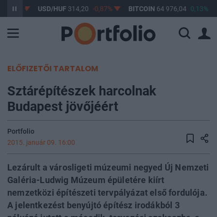
-0,61%
USD/HUF
314,20
-0,87%
BITCOIN
64 976,04
0,13%
ELŐFIZETŐI TARTALOM
Sztárépítészek harcolnak
Budapest jövőjéért
Portfolio
2015. január 09. 16:00
Lezárult a városligeti múzeumi negyed Új Nemzeti
Galéria-Ludwig Múzeum épületére kiírt
nemzetközi építészeti tervpályázat első fordulója.
A jelentkezést benyújtó építész irodákból 3