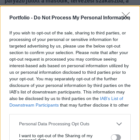
pályázó jutott a második, tervezési szakaszba, a
már korábban meghívott 8 pályázó mellé. A
magyarországi építészet történetében ilyen súlyú
Portfolio -
Do Not Process My Personal Information
építészmezőny még soha nem versenyzett egy
hazai középület megtervezéséért - áll a Városliget
If you wish to opt-out of the sale, sharing to third parties, or
processing of your personal or sensitive information for
Zrt. közleményében.
targeted advertising by us, please use the below opt-out
section to confirm your selection. Please note that after your
Liget Budapest A projekt keretében az Új Nemzeti Galéria-
opt-out request is processed you may continue seeing
Ludwig Múzeummal együtt öt új múzeum épül a park
interest-based ads based on personal information utilized by
szélein, illetve a Ligetben található, de lebontásra ítélt
us or personal information disclosed to third parties prior to
építmények, beépítések helyén épül fel, megóvva a park
your opt-out. You may separately opt-out of the further
zöldfelületét, amelynek rekonstrukciója és növelése a Liget
disclosure of your personal information by third parties on the
IAB’s list of downstream participants. This information may
Budapest Projekt egyik alapvető eleme. Az Ötvenhatosok
also be disclosed by us to third parties on the
IAB’s List of
terén megvalósuló Néprajzi...
Downstream Participants
that may further disclose it to other
third parties.
KEDVES OLVASÓNK!
Personal Data Processing Opt Outs
A keresett cikk a portfolio.hu hírarchívumához
I want to opt-out of the Sharing of my
tartozik, melynek olvasása előfizetéses
personal data.