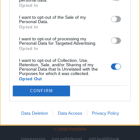
Opted In
regisztrációhoz kötött.
I want to opt-out of the Sale of my
Az előfizetés a következőket tartalmazza:
Personal Data.
Portfolio.hu teljes cikkarchívum
Opted In
Kötéslisták: BÉT elmúlt 2 év napon belüli
I want to opt-out of processing my
kötéslistái
Personal Data for Targeted Advertising.
Opted In
Előfizetés
I want to opt-out of Collection, Use,
Retention, Sale, and/or Sharing of my
Personal Data that Is Unrelated with the
Purposes for which it was collected.
Opted Out
MÁR ELŐFIZETŐNK VAGY?
BEJELENTKEZÉS
CONFIRM
Data Deletion
Data Access
Privacy Policy
© 2026 Portfolio
impresszum
jogi nyilatkozat
süti beállítások