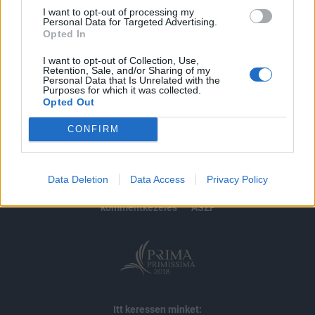
I want to opt-out of processing my
Personal Data for Targeted Advertising.
MÁR ELŐFIZETŐNK VAGY?
BEJELENTKEZÉS
Opted In
I want to opt-out of Collection, Use,
Retention, Sale, and/or Sharing of my
Personal Data that Is Unrelated with the
Purposes for which it was collected.
Opted Out
CONFIRM
© 2026 Portfolio
impresszum
jogi nyilatkozat
süti beállítások
Data Deletion
Data Access
Privacy Policy
adatvédelem
szerzői jogok
médiaajánlat
karrier
kommentkezelés
ÁSZF
Itt keressen minket: