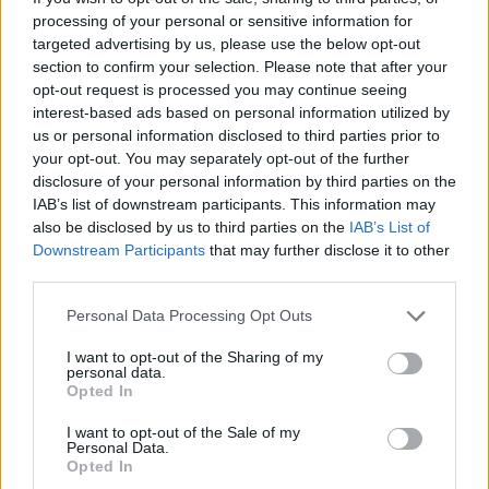
Bizottság június 10-i közgyűlésén úgy döntött, hogy
processing of your personal or sensitive information for
támogatja a 2024-es olimpia és paralimpia pályázati
targeted advertising by us, please use the below opt-out
szándéknyilatkozatának benyújtását, és ennek
section to confirm your selection. Please note that after your
támogatását javasolta a Fővárosi Közgyűlésnek is. A
opt-out request is processed you may continue seeing
interest-based ads based on personal information utilized by
hatástanulmány alapján az olimpia megrendezése 2984...
us or personal information disclosed to third parties prior to
your opt-out. You may separately opt-out of the further
disclosure of your personal information by third parties on the
KEDVES OLVASÓNK!
IAB’s list of downstream participants. This information may
A keresett cikk a portfolio.hu hírarchívumához
also be disclosed by us to third parties on the
IAB’s List of
Downstream Participants
that may further disclose it to other
tartozik, melynek olvasása előfizetéses
third parties.
regisztrációhoz kötött.
Personal Data Processing Opt Outs
Az előfizetés a következőket tartalmazza:
Portfolio.hu teljes cikkarchívum
I want to opt-out of the Sharing of my
personal data.
Kötéslisták: BÉT elmúlt 2 év napon belüli
Opted In
kötéslistái
I want to opt-out of the Sale of my
Personal Data.
Előfizetés
Opted In