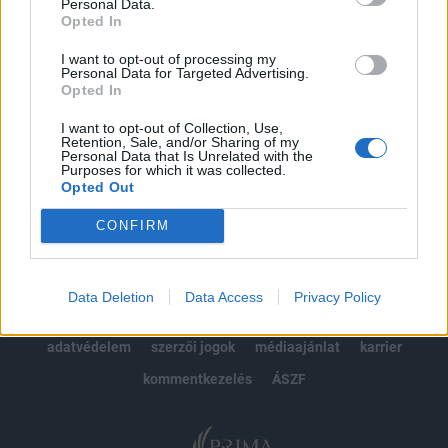
kötéslistái
Personal Data.
Opted In
Előfizetés
I want to opt-out of processing my
Personal Data for Targeted Advertising.
Opted In
MÁR ELŐFIZETŐNK VAGY?
BEJELENTKEZÉS
I want to opt-out of Collection, Use,
Retention, Sale, and/or Sharing of my
Personal Data that Is Unrelated with the
Purposes for which it was collected.
Opted Out
CONFIRM
© 2026 Portfolio
Data Deletion
Data Access
Privacy Policy
impresszum
jogi nyilatkozat
süti beállítások
adatvédelem
szerzői jogok
médiaajánlat
karrier
kommentkezelés
ÁSZF