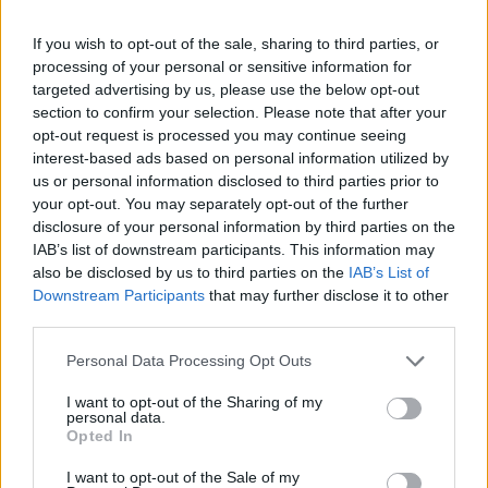
InfoRádiónak.
If you wish to opt-out of the sale, sharing to third parties, or
A bontásra a nyílt közbeszerzési eljárás már kiírásra került,
processing of your personal or sensitive information for
jelenleg várják az ajánlatokat, majd az eljárás lezárása
targeted advertising by us, please use the below opt-out
után megkezdik a bontást. A jogerős építési engedélyt
section to confirm your selection. Please note that after your
valószínűleg az év végéig megkaphatják. Mint korábban
opt-out request is processed you may continue seeing
már beszámoltunk róla a Puskás Ferenc stadion
interest-based ads based on personal information utilized by
munkálatai legkésőbb 2019-re fejeződhetnek be. Az új
us or personal information disclosed to third parties prior to
your opt-out. You may separately opt-out of the further
létesítmény labdarúgó mérkőzések...
disclosure of your personal information by third parties on the
IAB’s list of downstream participants. This information may
also be disclosed by us to third parties on the
IAB’s List of
KEDVES OLVASÓNK!
Downstream Participants
that may further disclose it to other
A keresett cikk a portfolio.hu hírarchívumához
third parties.
tartozik, melynek olvasása előfizetéses
Personal Data Processing Opt Outs
regisztrációhoz kötött.
I want to opt-out of the Sharing of my
Az előfizetés a következőket tartalmazza:
personal data.
Opted In
Portfolio.hu teljes cikkarchívum
Kötéslisták: BÉT elmúlt 2 év napon belüli
I want to opt-out of the Sale of my