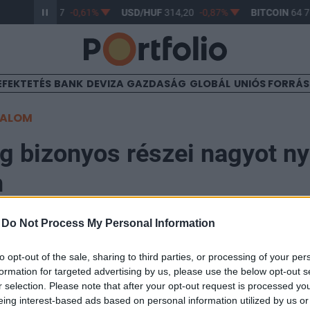
R/HUF
363,17
-0,61%
USD/HUF
314,20
-0,87%
BITCOIN
64 76
EFEKTETÉS
BANK
DEVIZA
GAZDASÁG
GLOBÁL
UNIÓS FORRÁ
TALOM
g bizonyos részei nagyot ny
n
-
Do Not Process My Personal Information
9:00
to opt-out of the sale, sharing to third parties, or processing of your per
formation for targeted advertising by us, please use the below opt-out s
étpólusú konszolidáció jellemzi jelenleg, a kedveltebb
r selection. Please note that after your opt-out request is processed y
elkedése figyelhető meg, és így itt a lakásépítések s
eing interest-based ads based on personal information utilized by us or