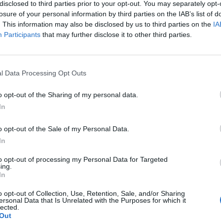
vőben. A gazdaságilag lemaradottabb térségekben ug
disclosed to third parties prior to your opt-out. You may separately opt-
assú, elhúzódó folyamat lehet - derül ki az FHB legfri
losure of your personal information by third parties on the IAB’s list of
. This information may also be disclosed by us to third parties on the
IA
Participants
that may further disclose it to other third parties.
2015. II. negyedévében 184,2-re emelkedett az év eleji 179,36-ró
 az árak nominálisan 2,7 százalékkal, reál értelemben pedig 1,
ről Az aktuális mutató előállításához az FHB piaci információin
l Data Processing Opt Outs
ssítése mellett felhasználásra került a Nemzeti Adó-...
o opt-out of the Sharing of my personal data.
In
ASÓNK!
o opt-out of the Sale of my Personal Data.
a portfolio.hu hírarchívumához tartozik, melynek olvasása előf
In
ötött.
to opt-out of processing my Personal Data for Targeted
övetkezőket tartalmazza:
ing.
In
 teljes cikkarchívum
 BÉT elmúlt 2 év napon belüli
o opt-out of Collection, Use, Retention, Sale, and/or Sharing
ersonal Data that Is Unrelated with the Purposes for which it
lected.
Out