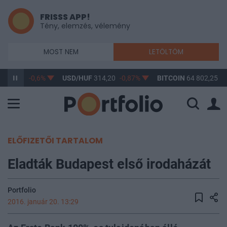
FRISSS APP!
Tény, elemzés, vélemény
MOST NEM
LETÖLTÖM
F
363,22
-0,6%
USD/HUF
314,20
-0,87%
BITCOIN
64 802,25
0
ELŐFIZETŐI TARTALOM
Eladták Budapest első irodaházát
Portfolio
2016. január 20. 13:29