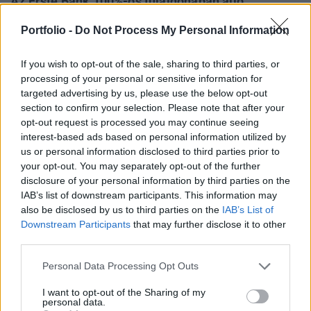
Az Erste Bank 100%-os tulajdonában álló,
ingatlankezeléssel és - értékesítéssel foglalkozó
Portfolio -
Do Not Process My Personal Information
Erste Ingatlan Kft. 2015 végén megvásárolta az
Astorián található ikonikus irodaházat, az East-
If you wish to opt-out of the sale, sharing to third parties, or
West Business Centert.
processing of your personal or sensitive information for
targeted advertising by us, please use the below opt-out
Property Awards 2026A hazai ingatlanpiac ünnepe! - Az
section to confirm your selection. Please note that after your
elmúlt egy év legkülöngesebb piaci teljesítményei és az
opt-out request is processed you may continue seeing
elmaradhatatlan üzleti networking! Részletekért
interest-based ads based on personal information utilized by
us or personal information disclosed to third parties prior to
kattints!Információ és jelentkezésA Budapest első modern
your opt-out. You may separately opt-out of the further
irodaházaként számon tartott épületet 1991-ben adták át a
disclosure of your personal information by third parties on the
Skanska első közép-európai fejlesztéseként. A 2008-ban
IAB’s list of downstream participants. This information may
végrehajtott átalakításokat követően...
also be disclosed by us to third parties on the
IAB’s List of
Downstream Participants
that may further disclose it to other
third parties.
KEDVES OLVASÓNK!
Personal Data Processing Opt Outs
A keresett cikk a portfolio.hu hírarchívumához
tartozik, melynek olvasása előfizetéses
I want to opt-out of the Sharing of my
personal data.
regisztrációhoz kötött.