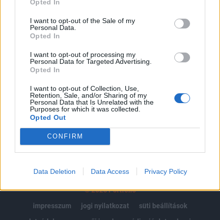
Opted In
Az előfizetés a következőket tartalmazza:
I want to opt-out of the Sale of my
Personal Data.
Portfolio.hu teljes cikkarchívum
Opted In
Kötéslisták: BÉT elmúlt 2 év napon belüli
kötéslistái
I want to opt-out of processing my
Personal Data for Targeted Advertising.
Opted In
Előfizetés
I want to opt-out of Collection, Use,
Retention, Sale, and/or Sharing of my
Personal Data that Is Unrelated with the
Purposes for which it was collected.
MÁR ELŐFIZETŐNK VAGY?
BEJELENTKEZÉS
Opted Out
CONFIRM
Data Deletion
Data Access
Privacy Policy
© 2026 Portfolio
impresszum
jogi nyilatkozat
süti beállítások